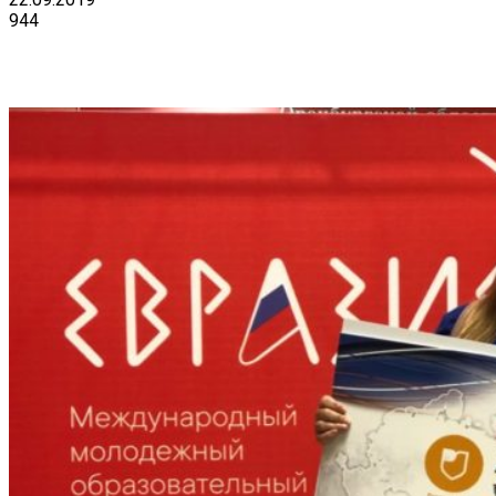
944
VK
Telegram
Email
Copy URL