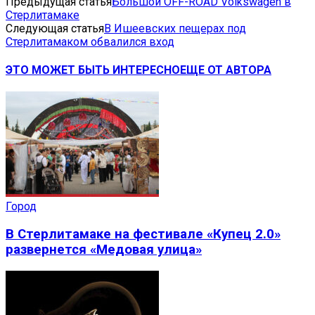
Предыдущая статья
Большой OFF-ROAD Volkswagen в
Стерлитамаке
Следующая статья
В Ишеевских пещерах под
Стерлитамаком обвалился вход
ЭТО МОЖЕТ БЫТЬ ИНТЕРЕСНО
ЕЩЕ ОТ АВТОРА
Город
В Стерлитамаке на фестивале «Купец 2.0»
развернется «Медовая улица»