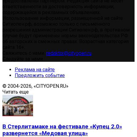
предоставлены партнером. Редакция сайта не несет
ответственности за достоверность информации,
содержащейся в рекламных объявлениях.
Использование информации, размещенной на сайте
Ситиопен.рф, возможно только с письменного
разрешения администрации Ситиопен.рф, в противном
случае будут применены нормы законодательства РФ
об авторских и смежных правах. Возрастная категория
сайта 16+.
Свяжитесь с нами:
redaktor@cityopen.ru
Следуйте за нами
Реклама на сайте
Предложить событие
© 2004-2026, «CITYOPEN.RU»
Читать еще
В Стерлитамаке на фестивале «Купец 2.0»
развернется «Медовая улица»