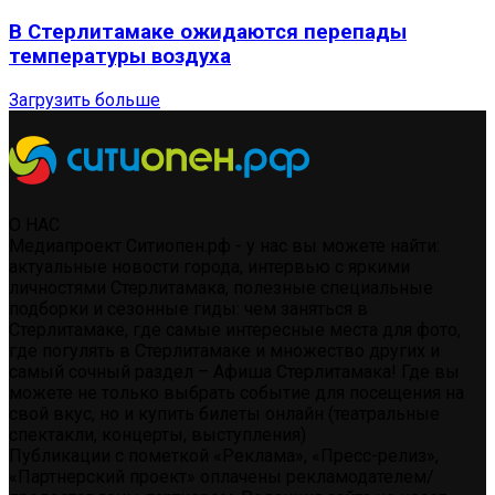
В Стерлитамаке ожидаются перепады
температуры воздуха
Загрузить больше
О НАС
Медиапроект Ситиопен.рф - у нас вы можете найти:
актуальные новости города, интервью с яркими
личностями Стерлитамака, полезные специальные
подборки и сезонные гиды: чем заняться в
Стерлитамаке, где самые интересные места для фото,
где погулять в Стерлитамаке и множество других и
самый сочный раздел – Афиша Стерлитамака! Где вы
можете не только выбрать событие для посещения на
свой вкус, но и купить билеты онлайн (театральные
спектакли, концерты, выступления)
Публикации с пометкой «Реклама», «Пресс-релиз»,
«Партнерский проект» оплачены рекламодателем/