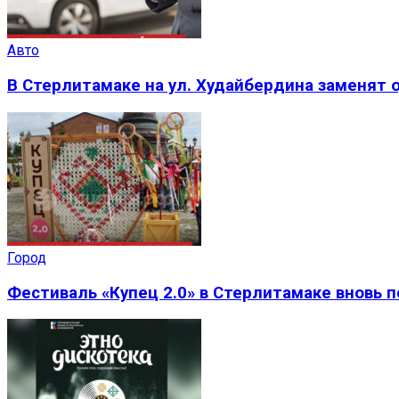
Авто
В Стерлитамаке на ул. Худайбердина заменят 
Город
Фестиваль «Купец 2.0» в Стерлитамаке вновь 