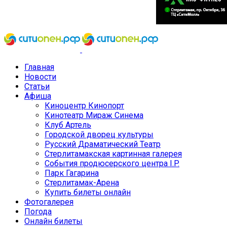
Главная
Новости
Статьи
Афиша
Киноцентр Кинопорт
Кинотеатр Мираж Синема
Клуб Артель
Городской дворец культуры
Русский Драматический Театр
Стерлитамакская картинная галерея
События продюсерского центра I.P.
Парк Гагарина
Стерлитамак-Арена
Купить билеты онлайн
Фотогалерея
Погода
Онлайн билеты