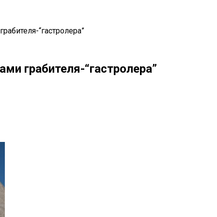
грабителя-“гастролера”
ами грабителя-“гастролера”
il
Copy URL