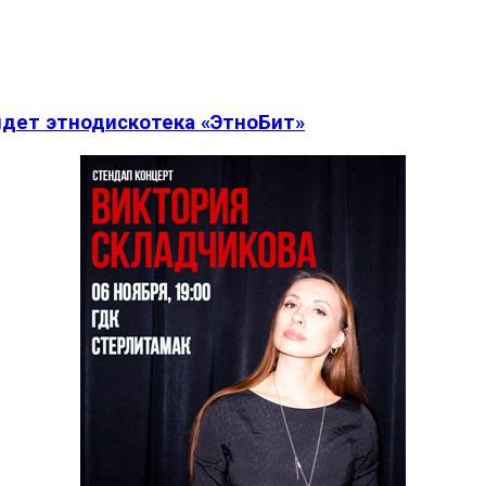
дет этнодискотека «ЭтноБит»