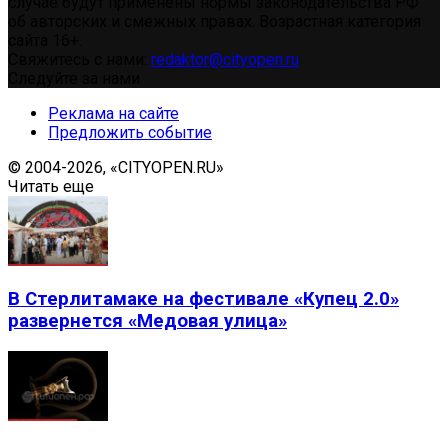
случае будут применены нормы законодательства РФ
об авторских и смежных правах. Возрастная категория
сайта 16+.
Свяжитесь с нами:
redaktor@cityopen.ru
Следуйте за нами
Реклама на сайте
Предложить событие
© 2004-2026, «CITYOPEN.RU»
Читать еще
В Стерлитамаке на фестивале «Купец 2.0»
развернется «Медовая улица»