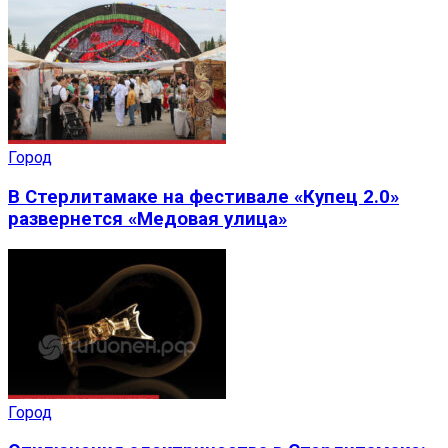
Город
В Стерлитамаке на фестивале «Купец 2.0»
развернется «Медовая улица»
Город