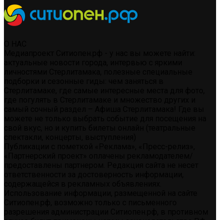
О НАС
Медиапроект Ситиопен.рф - у нас вы можете найти:
актуальные новости города, интервью с яркими
личностями Стерлитамака, полезные специальные
подборки и сезонные гиды: чем заняться в
Стерлитамаке, где самые интересные места для фото,
где погулять в Стерлитамаке и множество других и
самый сочный раздел – Афиша Стерлитамака! Где вы
можете не только выбрать событие для посещения на
свой вкус, но и купить билеты онлайн (театральные
спектакли, концерты, выступления)
Публикации с пометкой «Реклама», «Пресс-релиз»,
«Партнерский проект» оплачены рекламодателем/
предоставлены партнером. Редакция сайта не несет
ответственности за достоверность информации,
содержащейся в рекламных объявлениях.
Использование информации, размещенной на сайте
Ситиопен.рф, возможно только с письменного
разрешения администрации Ситиопен.рф, в противном