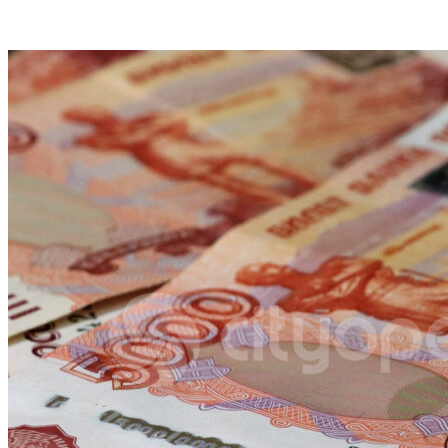
VK
Telegram
Email
Copy URL