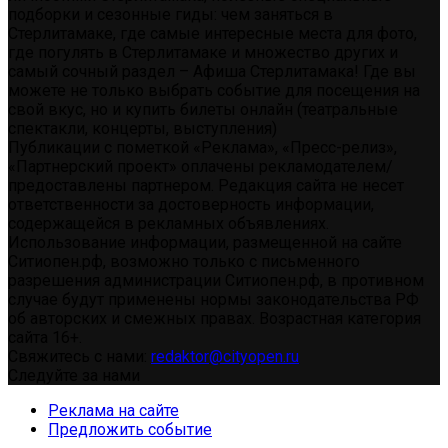
подборки и сезонные гиды: чем заняться в
Стерлитамаке, где самые интересные места для фото,
где погулять в Стерлитамаке и множество других и
самый сочный раздел – Афиша Стерлитамака! Где вы
можете не только выбрать событие для посещения на
свой вкус, но и купить билеты онлайн (театральные
спектакли, концерты, выступления)
Публикации с пометкой «Реклама», «Пресс-релиз»,
«Партнерский проект» оплачены рекламодателем/
предоставлены партнером. Редакция сайта не несет
ответственности за достоверность информации,
содержащейся в рекламных объявлениях.
Использование информации, размещенной на сайте
Ситиопен.рф, возможно только с письменного
разрешения администрации Ситиопен.рф, в противном
случае будут применены нормы законодательства РФ
об авторских и смежных правах. Возрастная категория
сайта 16+.
Свяжитесь с нами:
redaktor@cityopen.ru
Следуйте за нами
Реклама на сайте
Предложить событие