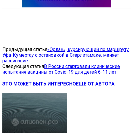
VK
Telegram
Email
Copy URL
Предыдущая статья
«Орлан», курсирующий по маршруту
Уфа-Кумертау с остановкой в Стерлитамаке, меняет
расписание
Следующая статья
В России стартовали клинические
испытания вакцины от Covid-19 для детей 6-11 лет
ЭТО МОЖЕТ БЫТЬ ИНТЕРЕСНО
ЕЩЕ ОТ АВТОРА