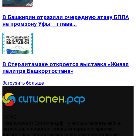
В Башкирии отразили очередную атаку БПЛА
на промзону Уфы – глава...
В Стерлитамаке откроется выставка «Живая
палитра Башкортостана»
Загрузить больше
О НАС
Медиапроект Ситиопен.рф - у нас вы можете найти:
актуальные новости города, интервью с яркими
личностями Стерлитамака, полезные специальные