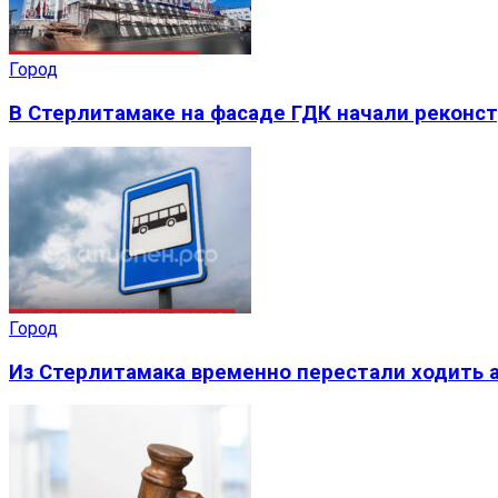
Город
В Стерлитамаке на фасаде ГДК начали реконс
Город
Из Стерлитамака временно перестали ходить а