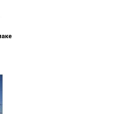
е
маке
il
Copy URL