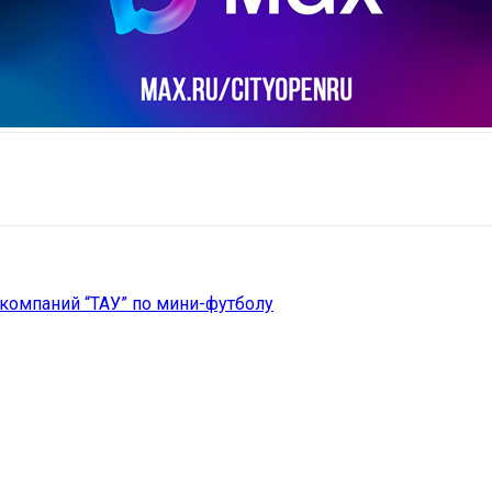
il
Copy URL
компаний “ТАУ” по мини-футболу