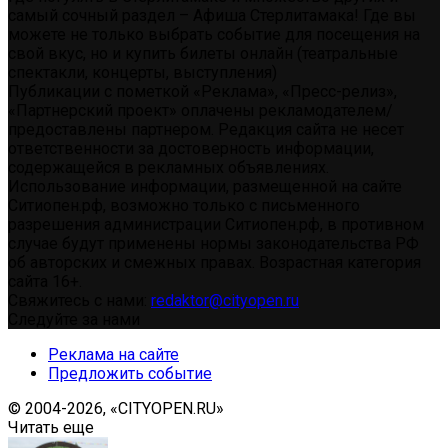
самый сочный раздел – Афиша Стерлитамака! Где вы
можете не только выбрать событие для посещения на
свой вкус, но и купить билеты онлайн (театральные
спектакли, концерты, выступления)
Публикации с пометкой «Реклама», «Пресс-релиз»,
«Партнерский проект» оплачены рекламодателем/
предоставлены партнером. Редакция сайта не несет
ответственности за достоверность информации,
содержащейся в рекламных объявлениях.
Использование информации, размещенной на сайте
Ситиопен.рф, возможно только с письменного
разрешения администрации Ситиопен.рф, в противном
случае будут применены нормы законодательства РФ
об авторских и смежных правах. Возрастная категория
сайта 16+.
Свяжитесь с нами:
redaktor@cityopen.ru
Следуйте за нами
Реклама на сайте
Предложить событие
© 2004-2026, «CITYOPEN.RU»
Читать еще