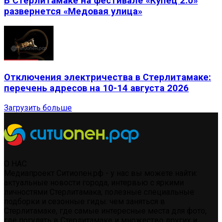
В Стерлитамаке на фестивале «Купец 2.0»
развернется «Медовая улица»
Отключения электричества в Стерлитамаке:
перечень адресов на 10-14 августа 2026
Загрузить больше
О НАС
Медиапроект Ситиопен.рф - у нас вы можете найти:
актуальные новости города, интервью с яркими
личностями Стерлитамака, полезные специальные
подборки и сезонные гиды: чем заняться в
Стерлитамаке, где самые интересные места для фото,
где погулять в Стерлитамаке и множество других и