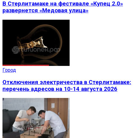
В Стерлитамаке на фестивале «Купец 2.0»
развернется «Медовая улица»
Город
Отключения электричества в Стерлитамаке:
перечень адресов на 10-14 августа 2026