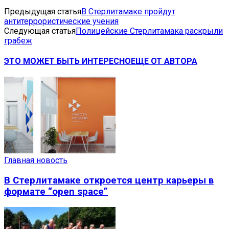
Предыдущая статья
В Стерлитамаке пройдут
антитеррористические учения
Следующая статья
Полицейские Стерлитамака раскрыли
грабеж
ЭТО МОЖЕТ БЫТЬ ИНТЕРЕСНО
ЕЩЕ ОТ АВТОРА
Главная новость
В Стерлитамаке откроется центр карьеры в
формате “open space”