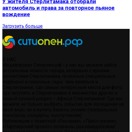
У жителя Стерлитамака отобрали
автомобиль и права за повторное пьяное
вождение
Загрузить больше
О НАС
Медиапроект Ситиопен.рф - у нас вы можете найти:
актуальные новости города, интервью с яркими
личностями Стерлитамака, полезные специальные
подборки и сезонные гиды: чем заняться в
Стерлитамаке, где самые интересные места для фото,
где погулять в Стерлитамаке и множество других и
самый сочный раздел – Афиша Стерлитамака! Где вы
можете не только выбрать событие для посещения на
свой вкус, но и купить билеты онлайн (театральные
спектакли, концерты, выступления)
Публикации с пометкой «Реклама», «Пресс-релиз»,
«Партнерский проект» оплачены рекламодателем/