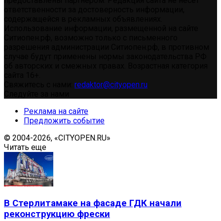
предоставлены партнером. Редакция сайта не несет
ответственности за достоверность информации,
содержащейся в рекламных объявлениях.
Использование информации, размещенной на сайте
Ситиопен.рф, возможно только с письменного
разрешения администрации Ситиопен.рф, в противном
случае будут применены нормы законодательства РФ
об авторских и смежных правах. Возрастная категория
сайта 16+.
Свяжитесь с нами:
redaktor@cityopen.ru
Следуйте за нами
Реклама на сайте
Предложить событие
© 2004-2026, «CITYOPEN.RU»
Читать еще
В Стерлитамаке на фасаде ГДК начали
реконструкцию фрески