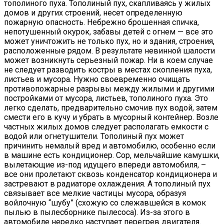
тополиного пуха. Тополиный пух, скапливаясь у жилых
домов и других строений, несет определенную
пожарную опасность. Небрежно брошенная спичка,
непотушенный окурок, забавы детей с огнем — все это
может уничтожить не только пух, но и здания, строения,
расположенные рядом. В результате невинной шалости
может возникнуть серьезный пожар. Ни в коем случае
не следует разводить костры в местах скопления пуха,
листьев и мусора. Нужно своевременно очищать
противопожарные разрывы между жилыми и другими
постройками от мусора, листьев, тополиного пуха. Это
легко сделать, предварительно смочив пух водой, затем
смести его в кучу и убрать в мусорный контейнер. Возле
частных жилых домов следует располагать емкости с
водой или огнетушители. Тополиный пух может
причинить немалый вред и автомобилю, особенно если
в машине есть кондиционер. Сор, мельчайшие камушки,
вылетающие из-под идущего впереди автомобиля, –
все они пролетают сквозь конденсатор кондиционера и
застревают в радиаторе охлаждения. А тополиный пух
связывает все мелкие частицы мусора, образуя
войлочную “шубу” (схожую со слежавшейся в комок
пылью в пылесборнике пылесоса). Из-за этого в
автомобиле нередко наступает перегрев двигателя.