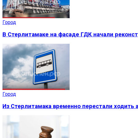
Город
В Стерлитамаке на фасаде ГДК начали реконс
Город
Из Стерлитамака временно перестали ходить а