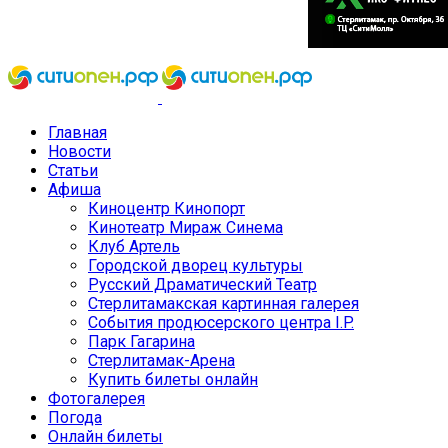
Главная
Новости
Статьи
Афиша
Киноцентр Кинопорт
Кинотеатр Мираж Синема
Клуб Артель
Городской дворец культуры
Русский Драматический Театр
Стерлитамакская картинная галерея
События продюсерского центра I.P.
Парк Гагарина
Стерлитамак-Арена
Купить билеты онлайн
Фотогалерея
Погода
Онлайн билеты