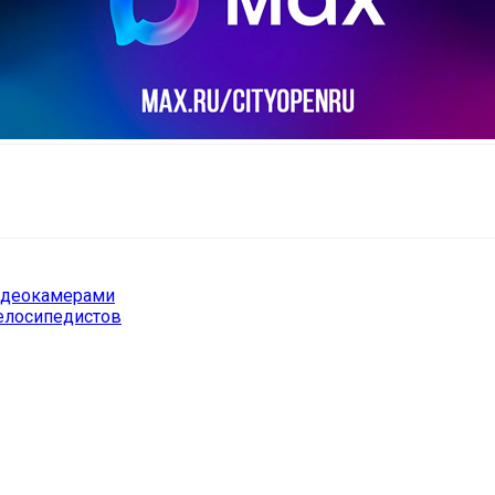
il
Copy URL
идеокамерами
елосипедистов