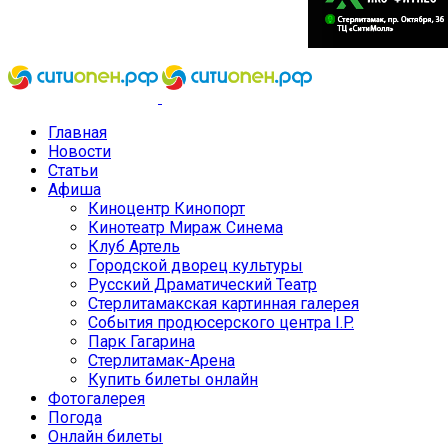
Главная
Новости
Статьи
Афиша
Киноцентр Кинопорт
Кинотеатр Мираж Синема
Клуб Артель
Городской дворец культуры
Русский Драматический Театр
Стерлитамакская картинная галерея
События продюсерского центра I.P.
Парк Гагарина
Стерлитамак-Арена
Купить билеты онлайн
Фотогалерея
Погода
Онлайн билеты