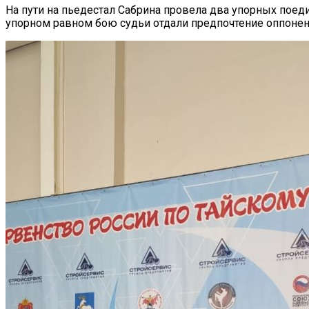
На пути на пьедестал Сабрина провела два упорных поед
упорном равном бою судьи отдали предпочтение оппонен