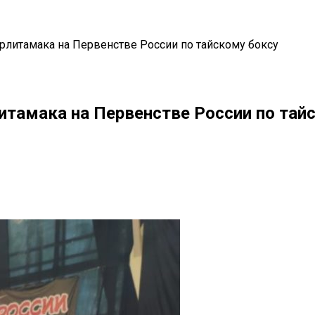
ерлитамака на Первенстве России по тайскому боксу
литамака на Первенстве России по тай
il
Copy URL