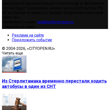
разрешения администрации Ситиопен.рф, в противном
случае будут применены нормы законодательства РФ
об авторских и смежных правах. Возрастная категория
сайта 16+.
Свяжитесь с нами:
redaktor@cityopen.ru
Следуйте за нами
Реклама на сайте
Предложить событие
© 2004-2026, «CITYOPEN.RU»
Читать еще
Из Стерлитамака временно перестали ходить
автобусы в один из СНТ