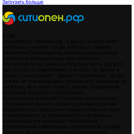
Загрузить больше
О НАС
Медиапроект Ситиопен.рф - у нас вы можете найти:
актуальные новости города, интервью с яркими
личностями Стерлитамака, полезные специальные
подборки и сезонные гиды: чем заняться в
Стерлитамаке, где самые интересные места для фото,
где погулять в Стерлитамаке и множество других и
самый сочный раздел – Афиша Стерлитамака! Где вы
можете не только выбрать событие для посещения на
свой вкус, но и купить билеты онлайн (театральные
спектакли, концерты, выступления)
Публикации с пометкой «Реклама», «Пресс-релиз»,
«Партнерский проект» оплачены рекламодателем/
предоставлены партнером. Редакция сайта не несет
ответственности за достоверность информации,
содержащейся в рекламных объявлениях.
Использование информации, размещенной на сайте
Ситиопен.рф, возможно только с письменного