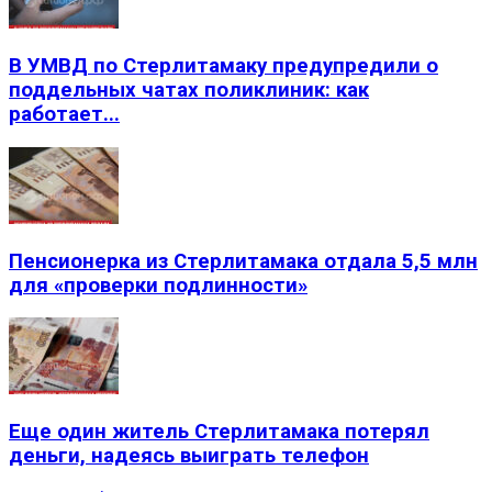
В УМВД по Стерлитамаку предупредили о
поддельных чатах поликлиник: как
работает...
Пенсионерка из Стерлитамака отдала 5,5 млн
для «проверки подлинности»
Еще один житель Стерлитамака потерял
деньги, надеясь выиграть телефон