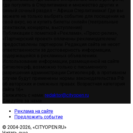
где погулять в Стерлитамаке и множество других и
самый сочный раздел – Афиша Стерлитамака! Где вы
можете не только выбрать событие для посещения на
свой вкус, но и купить билеты онлайн (театральные
спектакли, концерты, выступления)
Публикации с пометкой «Реклама», «Пресс-релиз»,
«Партнерский проект» оплачены рекламодателем/
предоставлены партнером. Редакция сайта не несет
ответственности за достоверность информации,
содержащейся в рекламных объявлениях.
Использование информации, размещенной на сайте
Ситиопен.рф, возможно только с письменного
разрешения администрации Ситиопен.рф, в противном
случае будут применены нормы законодательства РФ
об авторских и смежных правах. Возрастная категория
сайта 16+.
Свяжитесь с нами:
redaktor@cityopen.ru
Следуйте за нами
Реклама на сайте
Предложить событие
© 2004-2026, «CITYOPEN.RU»
Читать еще