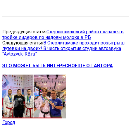
VK
Telegram
Email
Copy URL
Предыдущая статья
Стерлитамакский район оказался в
тройке лидеров по надоям молока в РБ
Следующая статья
В Стерлитамаке проходит розыгрыш
путевки на двоих! В честь открытия студии автозвука
“Avtozvuk-RB.ru”
ЭТО МОЖЕТ БЫТЬ ИНТЕРЕСНО
ЕЩЕ ОТ АВТОРА
Город