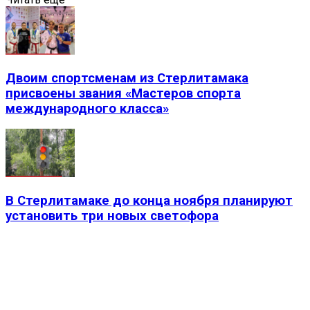
Двоим спортсменам из Стерлитамака
присвоены звания «Мастеров спорта
международного класса»
В Стерлитамаке до конца ноября планируют
установить три новых светофора