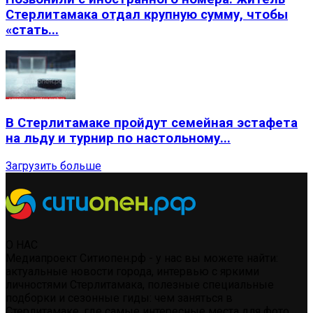
Стерлитамака отдал крупную сумму, чтобы
«стать...
В Стерлитамаке пройдут семейная эстафета
на льду и турнир по настольному...
Загрузить больше
О НАС
Медиапроект Ситиопен.рф - у нас вы можете найти:
актуальные новости города, интервью с яркими
личностями Стерлитамака, полезные специальные
подборки и сезонные гиды: чем заняться в
Стерлитамаке, где самые интересные места для фото,