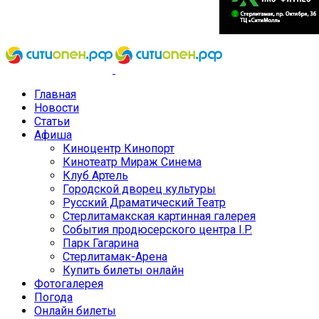
Главная
Новости
Статьи
Афиша
Киноцентр Кинопорт
Кинотеатр Мираж Синема
Клуб Артель
Городской дворец культуры
Русский Драматический Театр
Стерлитамакская картинная галерея
События продюсерского центра I.P.
Парк Гагарина
Стерлитамак-Арена
Купить билеты онлайн
Фотогалерея
Погода
Онлайн билеты