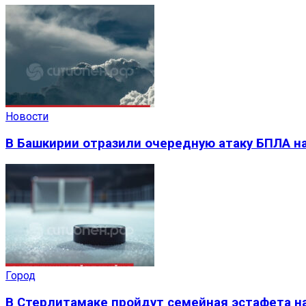
Новости
В Башкирии отразили очередную атаку БПЛА на
Город
В Стерлитамаке пройдут семейная эстафета на