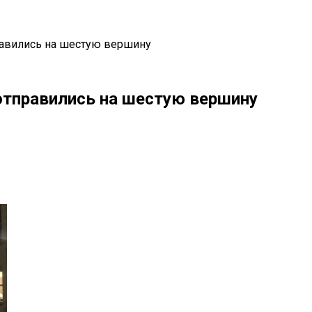
равились на шестую вершину
отправились на шестую вершину
il
Copy URL