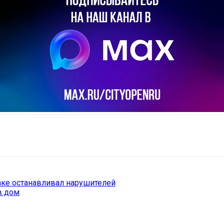
il
Copy URL
ке останавливал нарушителей
в дом