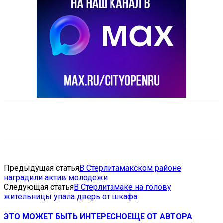
VK
Telegram
Email
Copy URL
Предыдущая статья
В Стерлитамакском районе
наградили актив молодежи
Следующая статья
В Стерлитамаке на голову
жительницы упала дверь от шкафа
ЭТО МОЖЕТ БЫТЬ ИНТЕРЕСНО
ЕЩЕ ОТ АВТОРА