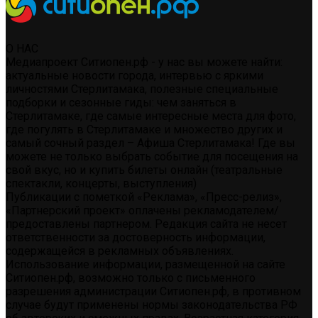
О НАС
Медиапроект Ситиопен.рф - у нас вы можете найти:
актуальные новости города, интервью с яркими
личностями Стерлитамака, полезные специальные
подборки и сезонные гиды: чем заняться в
Стерлитамаке, где самые интересные места для фото,
где погулять в Стерлитамаке и множество других и
самый сочный раздел – Афиша Стерлитамака! Где вы
можете не только выбрать событие для посещения на
свой вкус, но и купить билеты онлайн (театральные
спектакли, концерты, выступления)
Публикации с пометкой «Реклама», «Пресс-релиз»,
«Партнерский проект» оплачены рекламодателем/
предоставлены партнером. Редакция сайта не несет
ответственности за достоверность информации,
содержащейся в рекламных объявлениях.
Использование информации, размещенной на сайте
Ситиопен.рф, возможно только с письменного
разрешения администрации Ситиопен.рф, в противном
случае будут применены нормы законодательства РФ