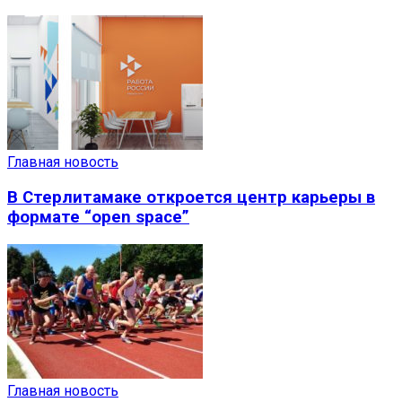
Главная новость
В Стерлитамаке откроется центр карьеры в
формате “open space”
Главная новость