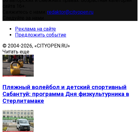
об авторских и смежных правах. Возрастная категория
сайта 16+.
Свяжитесь с нами:
redaktor@cityopen.ru
Следуйте за нами
Реклама на сайте
Предложить событие
© 2004-2026, «CITYOPEN.RU»
Читать еще
Пляжный волейбол и детский спортивный
Сабантуй: программа Дня физкультурника в
Стерлитамаке