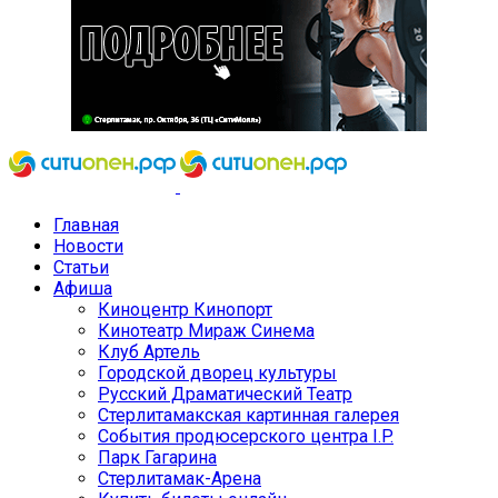
Главная
Новости
Статьи
Афиша
Киноцентр Кинопорт
Кинотеатр Мираж Синема
Клуб Артель
Городской дворец культуры
Русский Драматический Театр
Стерлитамакская картинная галерея
События продюсерского центра I.P.
Парк Гагарина
Стерлитамак-Арена