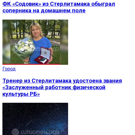
ФК «Содовик» из Стерлитамака обыграл
соперника на домашнем поле
Город
Тренер из Стерлитамака удостоена звания
«Заслуженный работник физической
культуры РБ»