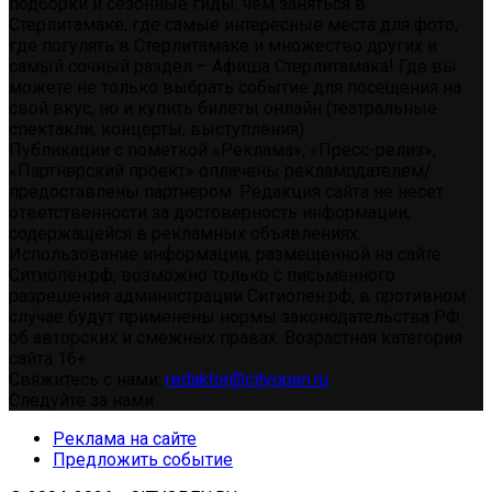
подборки и сезонные гиды: чем заняться в
Стерлитамаке, где самые интересные места для фото,
где погулять в Стерлитамаке и множество других и
самый сочный раздел – Афиша Стерлитамака! Где вы
можете не только выбрать событие для посещения на
свой вкус, но и купить билеты онлайн (театральные
спектакли, концерты, выступления)
Публикации с пометкой «Реклама», «Пресс-релиз»,
«Партнерский проект» оплачены рекламодателем/
предоставлены партнером. Редакция сайта не несет
ответственности за достоверность информации,
содержащейся в рекламных объявлениях.
Использование информации, размещенной на сайте
Ситиопен.рф, возможно только с письменного
разрешения администрации Ситиопен.рф, в противном
случае будут применены нормы законодательства РФ
об авторских и смежных правах. Возрастная категория
сайта 16+.
Свяжитесь с нами:
redaktor@cityopen.ru
Следуйте за нами
Реклама на сайте
Предложить событие