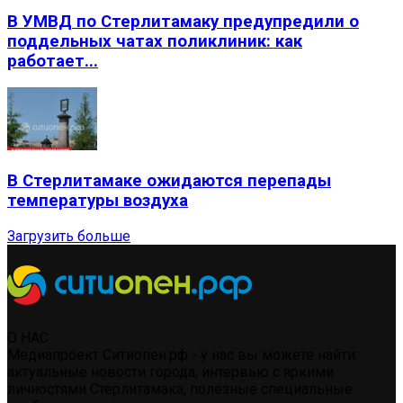
В УМВД по Стерлитамаку предупредили о
поддельных чатах поликлиник: как
работает...
В Стерлитамаке ожидаются перепады
температуры воздуха
Загрузить больше
О НАС
Медиапроект Ситиопен.рф - у нас вы можете найти:
актуальные новости города, интервью с яркими
личностями Стерлитамака, полезные специальные