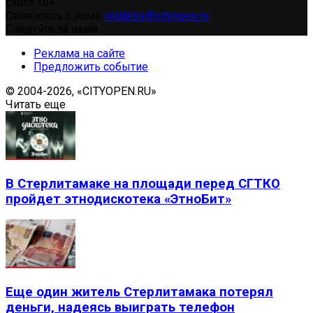
сайта 16+.
Свяжитесь с нами:
redaktor@cityopen.ru
Следуйте за нами
Реклама на сайте
Предложить событие
© 2004-2026, «CITYOPEN.RU»
Читать еще
В Стерлитамаке на площади перед СГТКО
пройдет этнодискотека «ЭтноБит»
Еще один житель Стерлитамака потерял
деньги, надеясь выиграть телефон