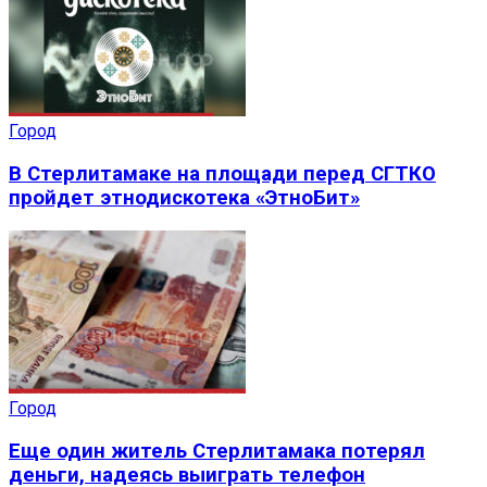
Город
В Стерлитамаке на площади перед СГТКО
пройдет этнодискотека «ЭтноБит»
Город
Еще один житель Стерлитамака потерял
деньги, надеясь выиграть телефон