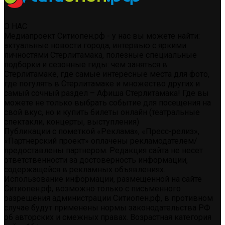
О НАС
Медиапроект Ситиопен.рф - у нас вы можете найти:
актуальные новости города, интервью с яркими
личностями Стерлитамака, полезные специальные
подборки и сезонные гиды: чем заняться в
Стерлитамаке, где самые интересные места для фото,
где погулять в Стерлитамаке и множество других и
самый сочный раздел – Афиша Стерлитамака! Где вы
можете не только выбрать событие для посещения на
свой вкус, но и купить билеты онлайн (театральные
спектакли, концерты, выступления)
Публикации с пометкой «Реклама», «Пресс-релиз»,
«Партнерский проект» оплачены рекламодателем/
предоставлены партнером. Редакция сайта не несет
ответственности за достоверность информации,
содержащейся в рекламных объявлениях.
Использование информации, размещенной на сайте
Ситиопен.рф, возможно только с письменного
разрешения администрации Ситиопен.рф, в противном
случае будут применены нормы законодательства РФ
об авторских и смежных правах. Возрастная категория