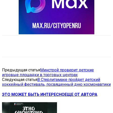
VK
Telegram
Email
Copy URL
Предыдущая статья
Минстрой проверит детские
игровые площадки в торговых центрах
Следующая статья
В Стерлитамаке пройдет детский
хоккейный фестиваль, посвященный дню космонавтики
ЭТО МОЖЕТ БЫТЬ ИНТЕРЕСНО
ЕЩЕ ОТ АВТОРА