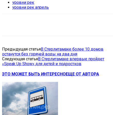
уровни рек
уровни рек апрель
VK
Telegram
Email
Copy URL
Предыдущая статья
В Стерлитамаке более 10 домов
останутся без горячей воды на два дня
Следующая статья
В Стерлитамаке впервые пройдет
«Speak Up Show» для детей и подростков
ЭТО МОЖЕТ БЫТЬ ИНТЕРЕСНО
ЕЩЕ ОТ АВТОРА