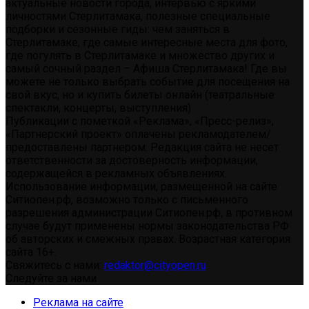
актуальные новости города, интервью с яркими
личностями Стерлитамака, полезные специальные
подборки и сезонные гиды: чем заняться в
Стерлитамаке, где самые интересные места для фото,
где погулять в Стерлитамаке и множество других и
самый сочный раздел – Афиша Стерлитамака! Где вы
можете не только выбрать событие для посещения на
свой вкус, но и купить билеты онлайн (театральные
спектакли, концерты, выступления)
Публикации с пометкой «Реклама», «Пресс-релиз»,
«Партнерский проект» оплачены рекламодателем/
предоставлены партнером. Редакция сайта не несет
ответственности за достоверность информации,
содержащейся в рекламных объявлениях.
Использование информации, размещенной на сайте
Ситиопен.рф, возможно только с письменного
разрешения администрации Ситиопен.рф, в противном
случае будут применены нормы законодательства РФ
об авторских и смежных правах. Возрастная категория
сайта 16+.
Свяжитесь с нами:
redaktor@cityopen.ru
Следуйте за нами
Реклама на сайте