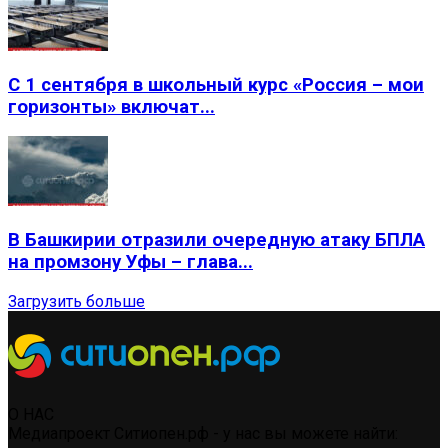
С 1 сентября в школьный курс «Россия – мои
горизонты» включат...
В Башкирии отразили очередную атаку БПЛА
на промзону Уфы – глава...
Загрузить больше
О НАС
Медиапроект Ситиопен.рф - у нас вы можете найти: