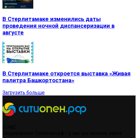
В Стерлитамаке изменились даты
проведения ночной диспансеризации в
августе
В Стерлитамаке откроется выставка «Живая
палитра Башкортостана»
Загрузить больше
О НАС
Медиапроект Ситиопен.рф - у нас вы можете найти: