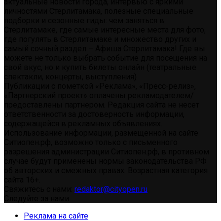
актуальные новости города, интервью с яркими
личностями Стерлитамака, полезные специальные
подборки и сезонные гиды: чем заняться в
Стерлитамаке, где самые интересные места для фото,
где погулять в Стерлитамаке и множество других и
самый сочный раздел – Афиша Стерлитамака! Где вы
можете не только выбрать событие для посещения на
свой вкус, но и купить билеты онлайн (театральные
спектакли, концерты, выступления)
Публикации с пометкой «Реклама», «Пресс-релиз»,
«Партнерский проект» оплачены рекламодателем/
предоставлены партнером. Редакция сайта не несет
ответственности за достоверность информации,
содержащейся в рекламных объявлениях.
Использование информации, размещенной на сайте
Ситиопен.рф, возможно только с письменного
разрешения администрации Ситиопен.рф, в противном
случае будут применены нормы законодательства РФ
об авторских и смежных правах. Возрастная категория
сайта 16+.
Свяжитесь с нами:
redaktor@cityopen.ru
Следуйте за нами
Реклама на сайте