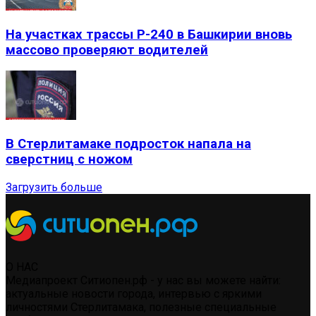
На участках трассы Р-240 в Башкирии вновь
массово проверяют водителей
В Стерлитамаке подросток напала на
сверстниц с ножом
Загрузить больше
О НАС
Медиапроект Ситиопен.рф - у нас вы можете найти:
актуальные новости города, интервью с яркими
личностями Стерлитамака, полезные специальные