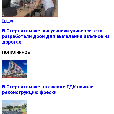
Город
В Стерлитамаке выпускники университета
разработали дрон для выявления изъянов на
дорогах
ПОПУЛЯРНОЕ
В Стерлитамаке на фасаде ГДК начали
реконструкцию фрески