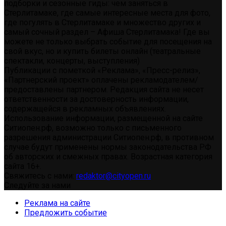
подборки и сезонные гиды: чем заняться в
Стерлитамаке, где самые интересные места для фото,
где погулять в Стерлитамаке и множество других и
самый сочный раздел – Афиша Стерлитамака! Где вы
можете не только выбрать событие для посещения на
свой вкус, но и купить билеты онлайн (театральные
спектакли, концерты, выступления)
Публикации с пометкой «Реклама», «Пресс-релиз»,
«Партнерский проект» оплачены рекламодателем/
предоставлены партнером. Редакция сайта не несет
ответственности за достоверность информации,
содержащейся в рекламных объявлениях.
Использование информации, размещенной на сайте
Ситиопен.рф, возможно только с письменного
разрешения администрации Ситиопен.рф, в противном
случае будут применены нормы законодательства РФ
об авторских и смежных правах. Возрастная категория
сайта 16+.
Свяжитесь с нами:
redaktor@cityopen.ru
Следуйте за нами
Реклама на сайте
Предложить событие