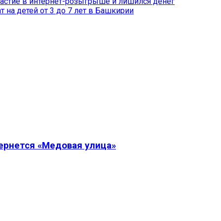
частие в интернет-розыгрыше и лишился денег
 на детей от 3 до 7 лет в Башкирии
вернется «Медовая улица»