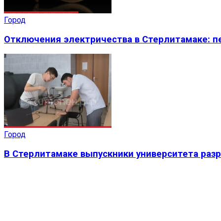
Город
Отключения электричества в Стерлитамаке: пе
Город
В Стерлитамаке выпускники университета раз