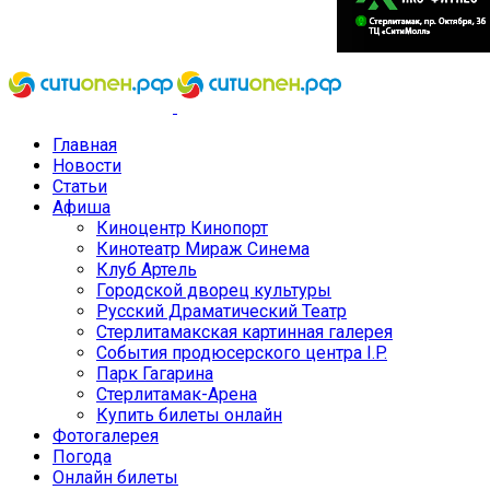
Главная
Новости
Статьи
Афиша
Киноцентр Кинопорт
Кинотеатр Мираж Синема
Клуб Артель
Городской дворец культуры
Русский Драматический Театр
Стерлитамакская картинная галерея
События продюсерского центра I.P.
Парк Гагарина
Стерлитамак-Арена
Купить билеты онлайн
Фотогалерея
Погода
Онлайн билеты