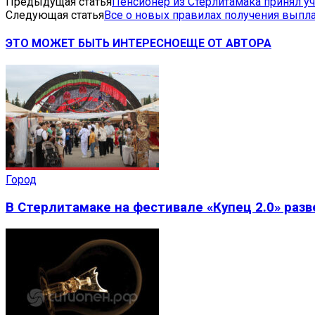
Предыдущая статья
Пенсионер из Стерлитамака принял у
Следующая статья
Все о новых правилах получения выплат
ЭТО МОЖЕТ БЫТЬ ИНТЕРЕСНО
ЕЩЕ ОТ АВТОРА
Город
В Стерлитамаке на фестивале «Купец 2.0» раз