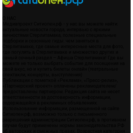
О НАС
Медиапроект Ситиопен.рф - у нас вы можете найти:
актуальные новости города, интервью с яркими
личностями Стерлитамака, полезные специальные
подборки и сезонные гиды: чем заняться в
Стерлитамаке, где самые интересные места для фото,
где погулять в Стерлитамаке и множество других и
самый сочный раздел – Афиша Стерлитамака! Где вы
можете не только выбрать событие для посещения на
свой вкус, но и купить билеты онлайн (театральные
спектакли, концерты, выступления)
Публикации с пометкой «Реклама», «Пресс-релиз»,
«Партнерский проект» оплачены рекламодателем/
предоставлены партнером. Редакция сайта не несет
ответственности за достоверность информации,
содержащейся в рекламных объявлениях.
Использование информации, размещенной на сайте
Ситиопен.рф, возможно только с письменного
разрешения администрации Ситиопен.рф, в противном
случае будут применены нормы законодательства РФ
об авторских и смежных правах. Возрастная категория