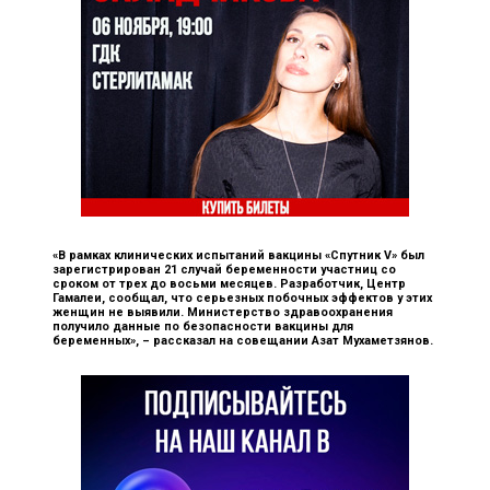
«В рамках клинических испытаний вакцины «Спутник V» был
зарегистрирован 21 случай беременности участниц со
сроком от трех до восьми месяцев. Разработчик, Центр
Гамалеи, сообщал, что серьезных побочных эффектов у этих
женщин не выявили. Министерство здравоохранения
получило данные по безопасности вакцины для
беременных», –
рассказал на совещании Азат Мухаметзянов.