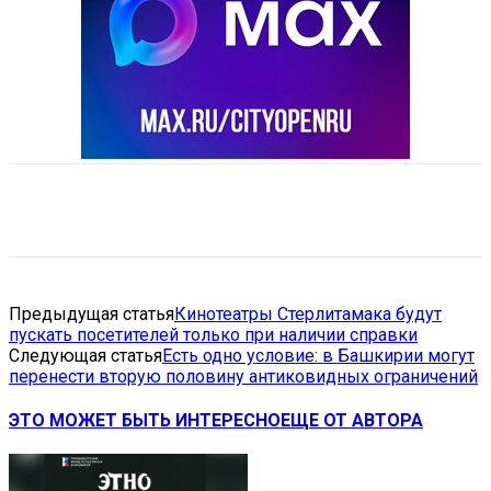
VK
Telegram
Email
Copy URL
Предыдущая статья
Кинотеатры Стерлитамака будут
пускать посетителей только при наличии справки
Следующая статья
Есть одно условие: в Башкирии могут
перенести вторую половину антиковидных ограничений
ЭТО МОЖЕТ БЫТЬ ИНТЕРЕСНО
ЕЩЕ ОТ АВТОРА