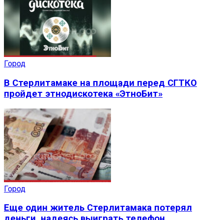
Город
В Стерлитамаке на площади перед СГТКО
пройдет этнодискотека «ЭтноБит»
Город
Еще один житель Стерлитамака потерял
деньги, надеясь выиграть телефон