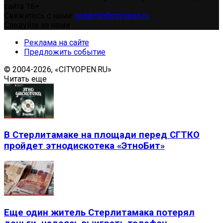
сайта 16+.
Свяжитесь с нами:
redaktor@cityopen.ru
Следуйте за нами
Реклама на сайте
Предложить событие
© 2004-2026, «CITYOPEN.RU»
Читать еще
В Стерлитамаке на площади перед СГТКО
пройдет этнодискотека «ЭтноБит»
Еще один житель Стерлитамака потерял