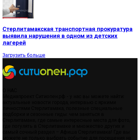
Стерлитамакская транспортная прокуратура
выявила нарушения в одном из детских
лагерей
Загрузить больше
О НАС
Медиапроект Ситиопен.рф - у нас вы можете найти:
актуальные новости города, интервью с яркими
личностями Стерлитамака, полезные специальные
подборки и сезонные гиды: чем заняться в
Стерлитамаке, где самые интересные места для фото,
где погулять в Стерлитамаке и множество других и
самый сочный раздел – Афиша Стерлитамака! Где вы
можете не только выбрать событие для посещения на