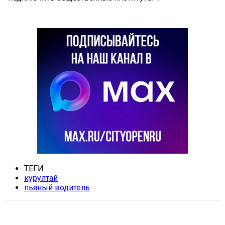
ТЕГИ
курултай
пьяный водитель
VK
Telegram
Email
Copy URL