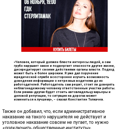
«Человек, который должен блюсти интересы людей, а сам
грубо нарушает закон и подвергает опасности другие жизни,
дискредитирует своими действиями органы власти. Подход
может быть и более широким. Я уже дал поручение
юридической службе всесторонне изучить возможность
доведения информации о нетрезвых водителях до их
работодателей. Работодатель сам решит, стоит ли доверять
неблагонадежному человеку ответственные участки работы.
Если рюмка-другая будет стоить автовладельцу карьеры и
деловой репутации, то ситуация на дорогах может
измениться к лучшему», –
сказал Константин Толкачев.
Также он добавил, что, если административное
наказание на такого нарушителя не действует и
уголовное наказание совсем не пугает, то нужно
«подключить общественные институты».