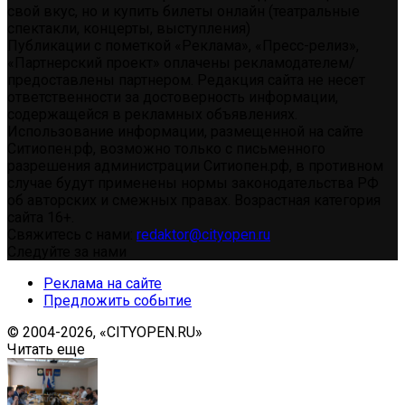
свой вкус, но и купить билеты онлайн (театральные
спектакли, концерты, выступления)
Публикации с пометкой «Реклама», «Пресс-релиз»,
«Партнерский проект» оплачены рекламодателем/
предоставлены партнером. Редакция сайта не несет
ответственности за достоверность информации,
содержащейся в рекламных объявлениях.
Использование информации, размещенной на сайте
Ситиопен.рф, возможно только с письменного
разрешения администрации Ситиопен.рф, в противном
случае будут применены нормы законодательства РФ
об авторских и смежных правах. Возрастная категория
сайта 16+.
Свяжитесь с нами:
redaktor@cityopen.ru
Следуйте за нами
Реклама на сайте
Предложить событие
© 2004-2026, «CITYOPEN.RU»
Читать еще