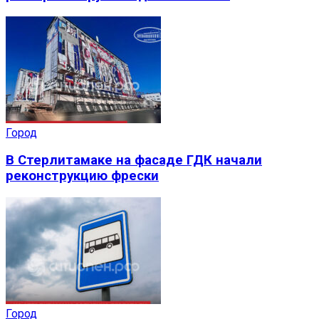
Город
В Стерлитамаке на фасаде ГДК начали
реконструкцию фрески
Город