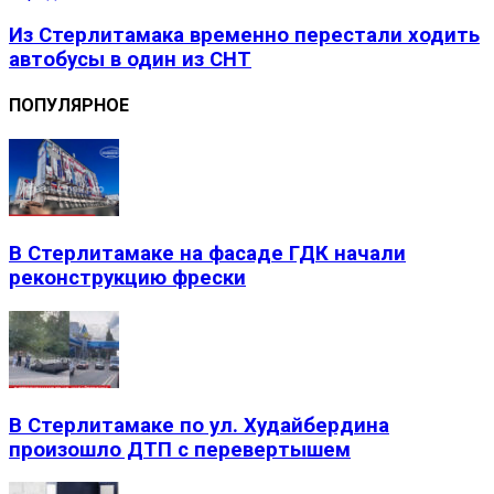
Из Стерлитамака временно перестали ходить
автобусы в один из СНТ
ПОПУЛЯРНОЕ
В Стерлитамаке на фасаде ГДК начали
реконструкцию фрески
В Стерлитамаке по ул. Худайбердина
произошло ДТП с перевертышем