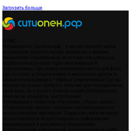
Загрузить больше
О НАС
Медиапроект Ситиопен.рф - у нас вы можете найти:
актуальные новости города, интервью с яркими
личностями Стерлитамака, полезные специальные
подборки и сезонные гиды: чем заняться в
Стерлитамаке, где самые интересные места для фото,
где погулять в Стерлитамаке и множество других и
самый сочный раздел – Афиша Стерлитамака! Где вы
можете не только выбрать событие для посещения на
свой вкус, но и купить билеты онлайн (театральные
спектакли, концерты, выступления)
Публикации с пометкой «Реклама», «Пресс-релиз»,
«Партнерский проект» оплачены рекламодателем/
предоставлены партнером. Редакция сайта не несет
ответственности за достоверность информации,
содержащейся в рекламных объявлениях.
Использование информации, размещенной на сайте