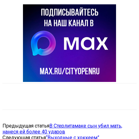
VK
Telegram
Email
Copy URL
Предыдущая статья
В Стерлитамаке сын убил мать,
нанеся ей более 40 ударов
Следующая статья
“Выходные с хоккеем”