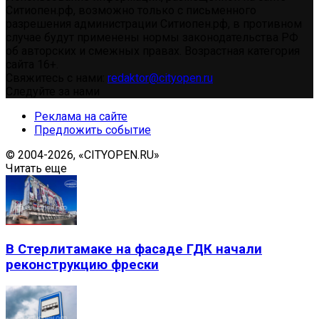
Ситиопен.рф, возможно только с письменного
разрешения администрации Ситиопен.рф, в противном
случае будут применены нормы законодательства РФ
об авторских и смежных правах. Возрастная категория
сайта 16+.
Свяжитесь с нами:
redaktor@cityopen.ru
Следуйте за нами
Реклама на сайте
Предложить событие
© 2004-2026, «CITYOPEN.RU»
Читать еще
В Стерлитамаке на фасаде ГДК начали
реконструкцию фрески