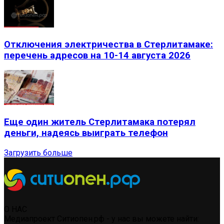
Отключения электричества в Стерлитамаке:
перечень адресов на 10-14 августа 2026
Еще один житель Стерлитамака потерял
деньги, надеясь выиграть телефон
Загрузить больше
О НАС
Медиапроект Ситиопен.рф - у нас вы можете найти: