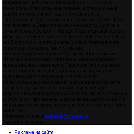
актуальные новости города, интервью с яркими
личностями Стерлитамака, полезные специальные
подборки и сезонные гиды: чем заняться в
Стерлитамаке, где самые интересные места для фото,
где погулять в Стерлитамаке и множество других и
самый сочный раздел – Афиша Стерлитамака! Где вы
можете не только выбрать событие для посещения на
свой вкус, но и купить билеты онлайн (театральные
спектакли, концерты, выступления)
Публикации с пометкой «Реклама», «Пресс-релиз»,
«Партнерский проект» оплачены рекламодателем/
предоставлены партнером. Редакция сайта не несет
ответственности за достоверность информации,
содержащейся в рекламных объявлениях.
Использование информации, размещенной на сайте
Ситиопен.рф, возможно только с письменного
разрешения администрации Ситиопен.рф, в противном
случае будут применены нормы законодательства РФ
об авторских и смежных правах. Возрастная категория
сайта 16+.
Свяжитесь с нами:
redaktor@cityopen.ru
Следуйте за нами
Реклама на сайте