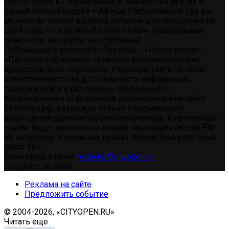
где погулять в Стерлитамаке и множество других и
самый сочный раздел – Афиша Стерлитамака! Где вы
можете не только выбрать событие для посещения на
свой вкус, но и купить билеты онлайн (театральные
спектакли, концерты, выступления)
Публикации с пометкой «Реклама», «Пресс-релиз»,
«Партнерский проект» оплачены рекламодателем/
предоставлены партнером. Редакция сайта не несет
ответственности за достоверность информации,
содержащейся в рекламных объявлениях.
Использование информации, размещенной на сайте
Ситиопен.рф, возможно только с письменного
разрешения администрации Ситиопен.рф, в противном
случае будут применены нормы законодательства РФ
об авторских и смежных правах. Возрастная категория
сайта 16+.
Свяжитесь с нами:
redaktor@cityopen.ru
Следуйте за нами
Реклама на сайте
Предложить событие
© 2004-2026, «CITYOPEN.RU»
Читать еще