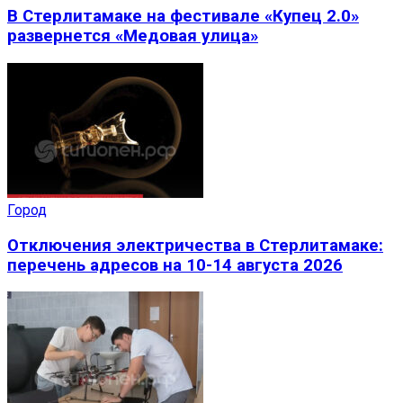
В Стерлитамаке на фестивале «Купец 2.0»
развернется «Медовая улица»
Город
Отключения электричества в Стерлитамаке:
перечень адресов на 10-14 августа 2026