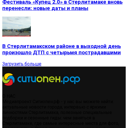
Фестиваль «Купец 2.0» в Стерлитамаке вновь
перенесли: новые даты и планы
В Стерлитамакском районе в выходной день
произошло ДТП с четырьмя пострадавшими
Загрузить больше
О НАС
Медиапроект Ситиопен.рф - у нас вы можете найти:
актуальные новости города, интервью с яркими
личностями Стерлитамака, полезные специальные
подборки и сезонные гиды: чем заняться в
Стерлитамаке, где самые интересные места для фото,