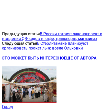
VK
Telegram
Email
Copy URL
Предыдущая статья
В России готовят законопроект о
введении QR-кодов в кафе, транспорте, магазинах
Следующая статья
В Стерлитамаке планируют
организовать прокат лыж возле Ольховки
ЭТО МОЖЕТ БЫТЬ ИНТЕРЕСНО
ЕЩЕ ОТ АВТОРА
Город