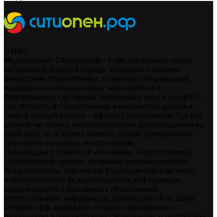
О НАС
Медиапроект Ситиопен.рф - у нас вы можете найти:
актуальные новости города, интервью с яркими
личностями Стерлитамака, полезные специальные
подборки и сезонные гиды: чем заняться в
Стерлитамаке, где самые интересные места для фото,
где погулять в Стерлитамаке и множество других и
самый сочный раздел – Афиша Стерлитамака! Где вы
можете не только выбрать событие для посещения на
свой вкус, но и купить билеты онлайн (театральные
спектакли, концерты, выступления)
Публикации с пометкой «Реклама», «Пресс-релиз»,
«Партнерский проект» оплачены рекламодателем/
предоставлены партнером. Редакция сайта не несет
ответственности за достоверность информации,
содержащейся в рекламных объявлениях.
Использование информации, размещенной на сайте
Ситиопен.рф, возможно только с письменного
разрешения администрации Ситиопен.рф, в противном