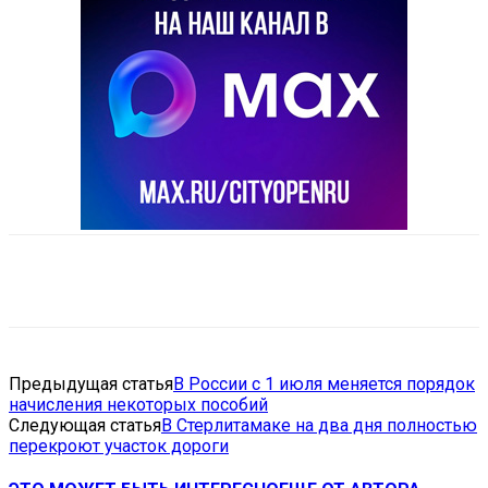
VK
Telegram
Email
Copy URL
Предыдущая статья
В России с 1 июля меняется порядок
начисления некоторых пособий
Следующая статья
В Стерлитамаке на два дня полностью
перекроют участок дороги