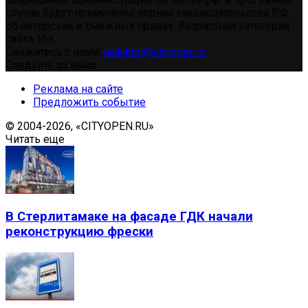
случае будут применены нормы законодательства РФ
об авторских и смежных правах. Возрастная категория
сайта 16+.
Свяжитесь с нами:
redaktor@cityopen.ru
Следуйте за нами
Реклама на сайте
Предложить событие
© 2004-2026, «CITYOPEN.RU»
Читать еще
В Стерлитамаке на фасаде ГДК начали
реконструкцию фрески