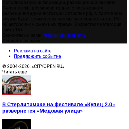
Использование информации, размещенной на сайте
Ситиопен.рф, возможно только с письменного
разрешения администрации Ситиопен.рф, в противном
случае будут применены нормы законодательства РФ
об авторских и смежных правах. Возрастная категория
сайта 16+.
Свяжитесь с нами:
redaktor@cityopen.ru
Следуйте за нами
Реклама на сайте
Предложить событие
© 2004-2026, «CITYOPEN.RU»
Читать еще
В Стерлитамаке на фестивале «Купец 2.0»
развернется «Медовая улица»