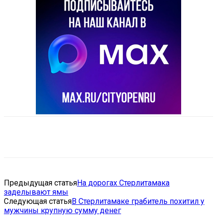
VK
Telegram
Email
Copy URL
Предыдущая статья
На дорогах Стерлитамака
заделывают ямы
Следующая статья
В Стерлитамаке грабитель похитил у
мужчины крупную сумму денег