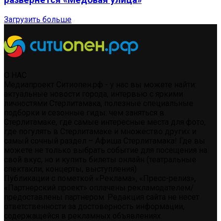
развернется «Медовая улица»
Загрузить больше
О НАС
Медиапроект Ситиопен.рф - у нас вы можете найти:
актуальные новости города, интервью с яркими
личностями Стерлитамака, полезные специальные
подборки и сезонные гиды: чем заняться в
Стерлитамаке, где самые интересные места для фото,
где погулять в Стерлитамаке и множество других и
самый сочный раздел – Афиша Стерлитамака! Где вы
можете не только выбрать событие для посещения на
свой вкус, но и купить билеты онлайн (театральные
спектакли, концерты, выступления)
Публикации с пометкой «Реклама», «Пресс-релиз»,
«Партнерский проект» оплачены рекламодателем/
предоставлены партнером. Редакция сайта не несет
ответственности за достоверность информации,
содержащейся в рекламных объявлениях.