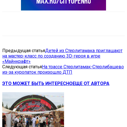
VK
Telegram
Email
Copy URL
Предыдущая статья
Детей из Стерлитамака приглашают
на мастер-класс по созданию 3D-героя в игре
«Майнкрафт»
Следующая статья
На трассе Стерлитамак-Стерлибашево
из-за куропаток произошло ДТП
ЭТО МОЖЕТ БЫТЬ ИНТЕРЕСНО
ЕЩЕ ОТ АВТОРА