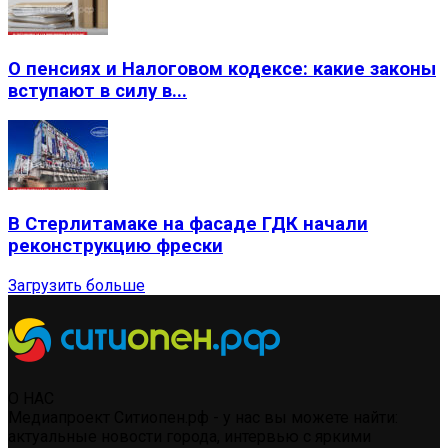
О пенсиях и Налоговом кодексе: какие законы
вступают в силу в...
В Стерлитамаке на фасаде ГДК начали
реконструкцию фрески
Загрузить больше
О НАС
Медиапроект Ситиопен.рф - у нас вы можете найти:
актуальные новости города, интервью с яркими