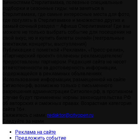
личностями Стерлитамака, полезные специальные
подборки и сезонные гиды: чем заняться в
Стерлитамаке, где самые интересные места для фото,
где погулять в Стерлитамаке и множество других и
самый сочный раздел – Афиша Стерлитамака! Где вы
можете не только выбрать событие для посещения на
свой вкус, но и купить билеты онлайн (театральные
спектакли, концерты, выступления)
Публикации с пометкой «Реклама», «Пресс-релиз»,
«Партнерский проект» оплачены рекламодателем/
предоставлены партнером. Редакция сайта не несет
ответственности за достоверность информации,
содержащейся в рекламных объявлениях.
Использование информации, размещенной на сайте
Ситиопен.рф, возможно только с письменного
разрешения администрации Ситиопен.рф, в противном
случае будут применены нормы законодательства РФ
об авторских и смежных правах. Возрастная категория
сайта 16+.
Свяжитесь с нами:
redaktor@cityopen.ru
Следуйте за нами
Реклама на сайте
Предложить событие