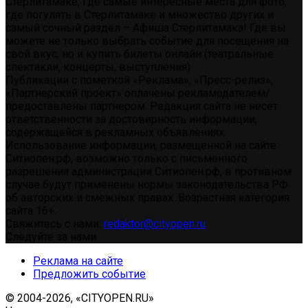
Стерлитамаке, где самые интересные места для фото,
где погулять в Стерлитамаке и множество других и
самый сочный раздел – Афиша Стерлитамака! Где вы
можете не только выбрать событие для посещения на
свой вкус, но и купить билеты онлайн (театральные
спектакли, концерты, выступления)
Публикации с пометкой «Реклама», «Пресс-релиз»,
«Партнерский проект» оплачены рекламодателем/
предоставлены партнером. Редакция сайта не несет
ответственности за достоверность информации,
содержащейся в рекламных объявлениях.
Использование информации, размещенной на сайте
Ситиопен.рф, возможно только с письменного
разрешения администрации Ситиопен.рф, в противном
случае будут применены нормы законодательства РФ
об авторских и смежных правах. Возрастная категория
сайта 16+.
Свяжитесь с нами:
redaktor@cityopen.ru
Следуйте за нами
Реклама на сайте
Предложить событие
© 2004-2026, «CITYOPEN.RU»