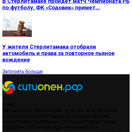
В Стерлитамаке пройдет матч Чемпионата РБ
по футболу, ФК «Содовик» примет...
У жителя Стерлитамака отобрали
автомобиль и права за повторное пьяное
вождение
Загрузить больше
О НАС
Медиапроект Ситиопен.рф - у нас вы можете найти:
актуальные новости города, интервью с яркими
личностями Стерлитамака, полезные специальные
подборки и сезонные гиды: чем заняться в