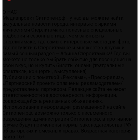
О НАС
Медиапроект Ситиопен.рф - у нас вы можете найти:
актуальные новости города, интервью с яркими
личностями Стерлитамака, полезные специальные
подборки и сезонные гиды: чем заняться в
Стерлитамаке, где самые интересные места для фото,
где погулять в Стерлитамаке и множество других и
самый сочный раздел – Афиша Стерлитамака! Где вы
можете не только выбрать событие для посещения на
свой вкус, но и купить билеты онлайн (театральные
спектакли, концерты, выступления)
Публикации с пометкой «Реклама», «Пресс-релиз»,
«Партнерский проект» оплачены рекламодателем/
предоставлены партнером. Редакция сайта не несет
ответственности за достоверность информации,
содержащейся в рекламных объявлениях.
Использование информации, размещенной на сайте
Ситиопен.рф, возможно только с письменного
разрешения администрации Ситиопен.рф, в противном
случае будут применены нормы законодательства РФ
об авторских и смежных правах. Возрастная категория
сайта 16+.