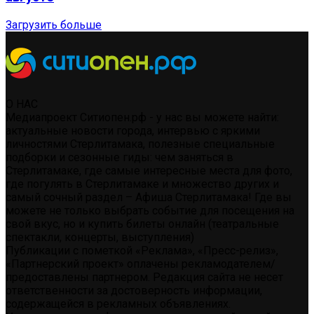
Загрузить больше
О НАС
Медиапроект Ситиопен.рф - у нас вы можете найти:
актуальные новости города, интервью с яркими
личностями Стерлитамака, полезные специальные
подборки и сезонные гиды: чем заняться в
Стерлитамаке, где самые интересные места для фото,
где погулять в Стерлитамаке и множество других и
самый сочный раздел – Афиша Стерлитамака! Где вы
можете не только выбрать событие для посещения на
свой вкус, но и купить билеты онлайн (театральные
спектакли, концерты, выступления)
Публикации с пометкой «Реклама», «Пресс-релиз»,
«Партнерский проект» оплачены рекламодателем/
предоставлены партнером. Редакция сайта не несет
ответственности за достоверность информации,
содержащейся в рекламных объявлениях.