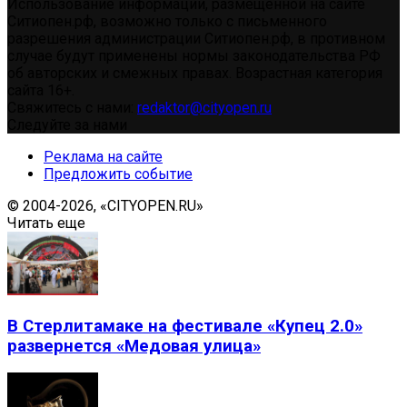
Использование информации, размещенной на сайте
Ситиопен.рф, возможно только с письменного
разрешения администрации Ситиопен.рф, в противном
случае будут применены нормы законодательства РФ
об авторских и смежных правах. Возрастная категория
сайта 16+.
Свяжитесь с нами:
redaktor@cityopen.ru
Следуйте за нами
Реклама на сайте
Предложить событие
© 2004-2026, «CITYOPEN.RU»
Читать еще
В Стерлитамаке на фестивале «Купец 2.0»
развернется «Медовая улица»