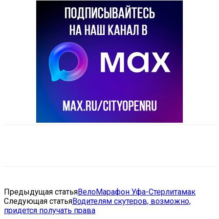
VK
Telegram
Email
Copy URL
Предыдущая статья
ВелоМарафон Уфа-Стерлитамак
Следующая статья
Водителям скутеров, возможно,
придется получать права