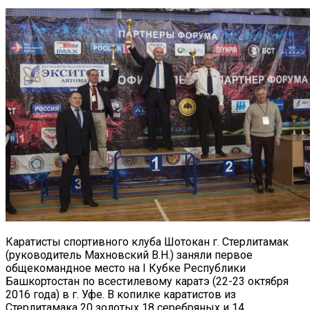
Каратисты спортивного клуба Шотокан г. Стерлитамак
(руководитель Махновский В.Н.) заняли первое
общекомандное место на I Кубке Республики
Башкортостан по всестилевому каратэ (22-23 октября
2016 года) в г. Уфе.
В копилке каратистов из
Стерлитамака 20 золотых 18 серебряных и 14