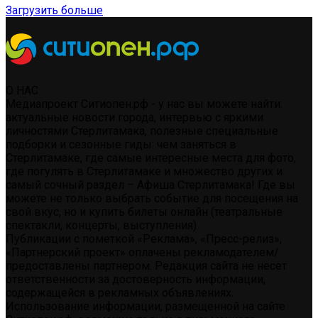
Загрузить больше
О НАС
Медиапроект Ситиопен.рф - у нас вы можете найти:
актуальные новости города, интервью с яркими
личностями Стерлитамака, полезные специальные
подборки и сезонные гиды: чем заняться в
Стерлитамаке, где самые интересные места для фото,
где погулять в Стерлитамаке и множество других и
самый сочный раздел – Афиша Стерлитамака! Где вы
можете не только выбрать событие для посещения на
свой вкус, но и купить билеты онлайн (театральные
спектакли, концерты, выступления)
Публикации с пометкой «Реклама», «Пресс-релиз»,
«Партнерский проект» оплачены рекламодателем/
предоставлены партнером. Редакция сайта не несет
ответственности за достоверность информации,
содержащейся в рекламных объявлениях.
Использование информации, размещенной на сайте