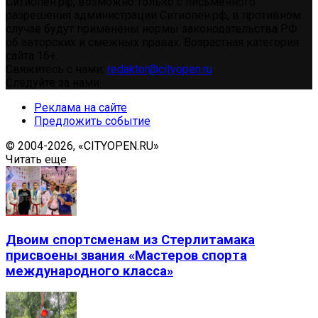
Ситиопен.рф, возможно только с письменного
разрешения администрации Ситиопен.рф, в противном
случае будут применены нормы законодательства РФ
об авторских и смежных правах. Возрастная категория
сайта 16+.
Свяжитесь с нами:
redaktor@cityopen.ru
Следуйте за нами
Реклама на сайте
Предложить событие
© 2004-2026, «CITYOPEN.RU»
Читать еще
Двоим спортсменам из Стерлитамака
присвоены звания «Мастеров спорта
международного класса»