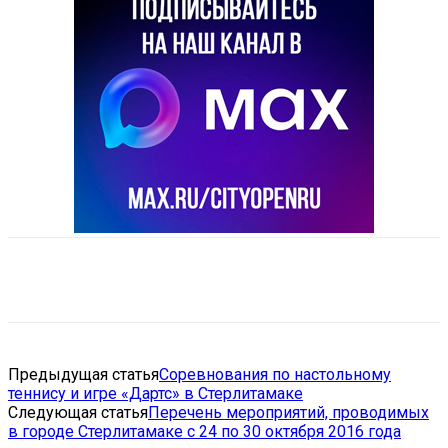
VK
Telegram
Email
Copy URL
Предыдущая статья
Соревнования по настольному
теннису и игре «Дартс» в Стерлитамаке
Следующая статья
Перечень мероприятий, проводимых
в городе Стерлитамаке с 24 по 30 октября 2016 года