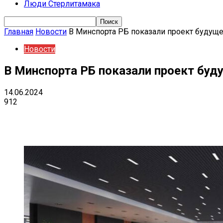
Люди Стерлитамака
Главная
Новости
В Минспорта РБ показали проект будуще
Новости
В Минспорта РБ показали проект буд
14.06.2024
912
Поделиться
VK
Telegram
Ema