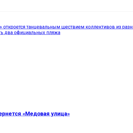
0» откроется танцевальным шествием коллективов из разн
ать два официальных пляжа
вернется «Медовая улица»