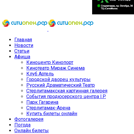
Главная
Новости
Статьи
Афиша
Киноцентр Кинопорт
Кинотеатр Мираж Синема
Клуб Артель
Городской дворец культуры
Русский Драматический Театр
Стерлитамакская картинная галерея
События продюсерского центра I.P.
Парк Гагарина
Стерлитамак-Арена
Купить билеты онлайн
Фотогалерея
Погода
Онлайн билеты