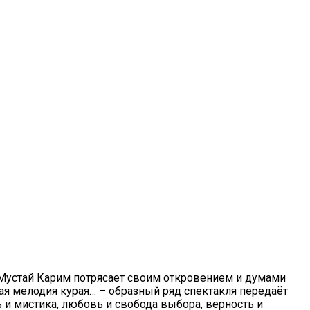
 Мустай Карим потрясает своим откровением и думами
кая мелодия курая… – образный ряд спектакля передаёт
и мистика, любовь и свобода выбора, верность и