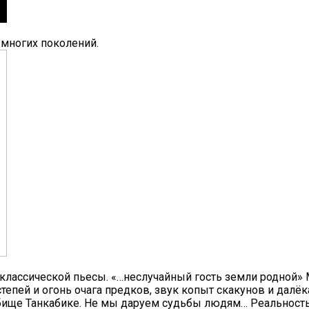
 многих поколений.
 классической пьесы. «…неслучайный гость земли родной»
тепей и огонь очага предков, звук копыт скакунов и далё
бище Танкабике. Не мы даруем судьбы людям… Реальность 