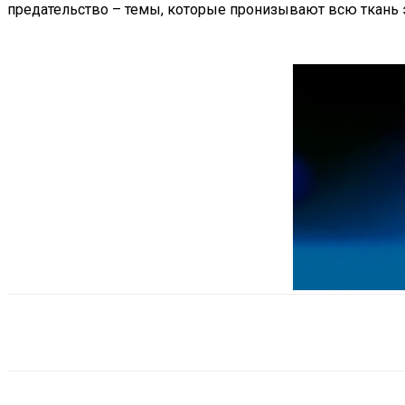
предательство – темы, которые пронизывают всю ткань э
Поделиться
VK
Telegram
Ema