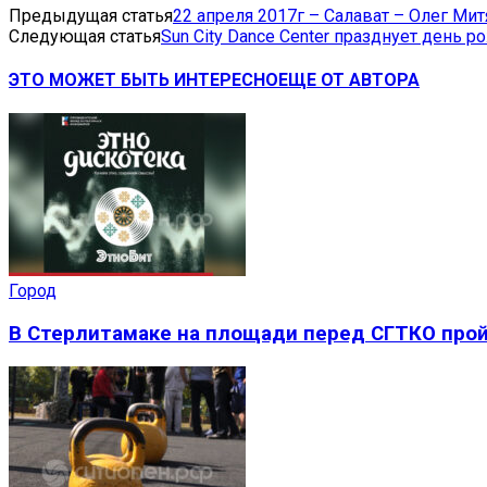
Предыдущая статья
22 апреля 2017г – Салават – Олег Ми
Следующая статья
Sun City Dance Center празднует день 
ЭТО МОЖЕТ БЫТЬ ИНТЕРЕСНО
ЕЩЕ ОТ АВТОРА
Город
В Стерлитамаке на площади перед СГТКО прой