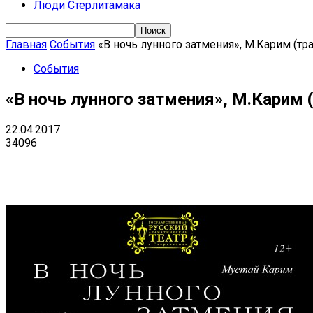
Люди Стерлитамака
Главная
События
«В ночь лунного затмения», М.Карим (тр
События
«В ночь лунного затмения», М.Карим 
22.04.2017
34096
Поделиться
VK
Telegram
Ema