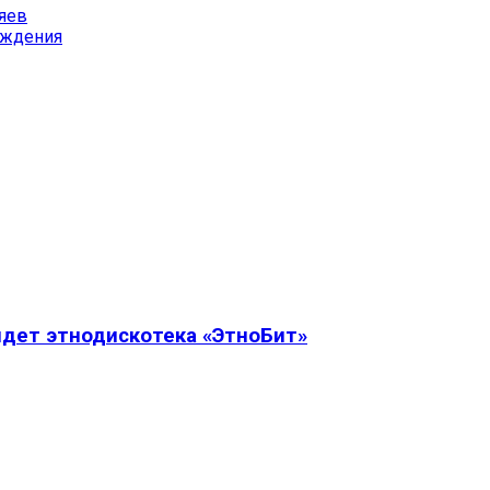
тяев
рождения
дет этнодискотека «ЭтноБит»