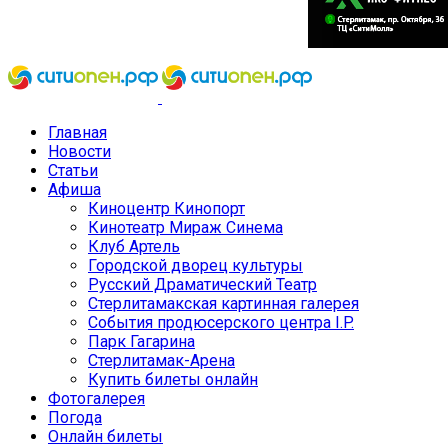
Главная
Новости
Статьи
Афиша
Киноцентр Кинопорт
Кинотеатр Мираж Синема
Клуб Артель
Городской дворец культуры
Русский Драматический Театр
Стерлитамакская картинная галерея
События продюсерского центра I.P.
Парк Гагарина
Стерлитамак-Арена
Купить билеты онлайн
Фотогалерея
Погода
Онлайн билеты