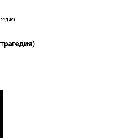
агедия)
(трагедия)
il
Copy URL