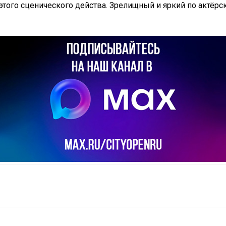
того сценического действа. Зрелищный и яркий по актёрс
il
Copy URL