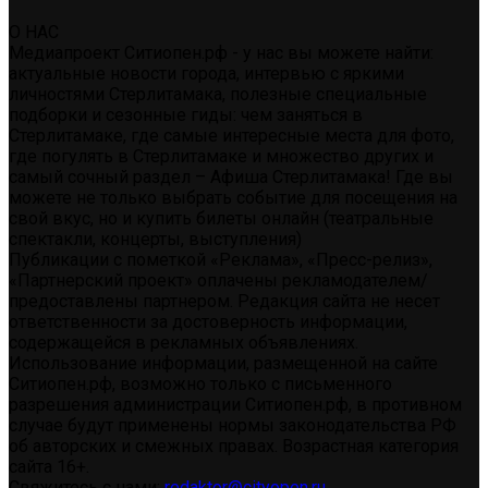
О НАС
Медиапроект Ситиопен.рф - у нас вы можете найти:
актуальные новости города, интервью с яркими
личностями Стерлитамака, полезные специальные
подборки и сезонные гиды: чем заняться в
Стерлитамаке, где самые интересные места для фото,
где погулять в Стерлитамаке и множество других и
самый сочный раздел – Афиша Стерлитамака! Где вы
можете не только выбрать событие для посещения на
свой вкус, но и купить билеты онлайн (театральные
спектакли, концерты, выступления)
Публикации с пометкой «Реклама», «Пресс-релиз»,
«Партнерский проект» оплачены рекламодателем/
предоставлены партнером. Редакция сайта не несет
ответственности за достоверность информации,
содержащейся в рекламных объявлениях.
Использование информации, размещенной на сайте
Ситиопен.рф, возможно только с письменного
разрешения администрации Ситиопен.рф, в противном
случае будут применены нормы законодательства РФ
об авторских и смежных правах. Возрастная категория
сайта 16+.
Свяжитесь с нами:
redaktor@cityopen.ru