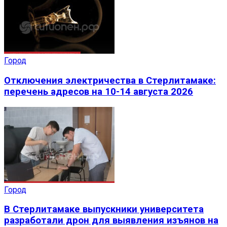
Город
Отключения электричества в Стерлитамаке:
перечень адресов на 10-14 августа 2026
Город
В Стерлитамаке выпускники университета
разработали дрон для выявления изъянов на