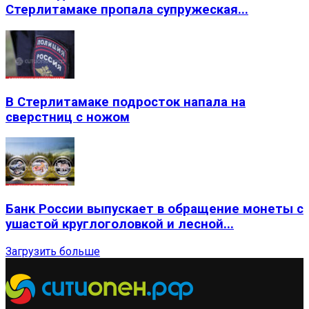
Стерлитамаке пропала супружеская...
В Стерлитамаке подросток напала на
сверстниц с ножом
Банк России выпускает в обращение монеты с
ушастой круглоголовкой и лесной...
Загрузить больше