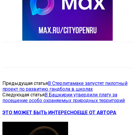
VK
Telegram
Email
Copy URL
Предыдущая статья
В Стерлитамаке запустят пилотный
проект по развитию гандбола в школах
Следующая статья
В Башкирии утвердили плату за
посещение особо охраняемых природных территорий
ЭТО МОЖЕТ БЫТЬ ИНТЕРЕСНО
ЕЩЕ ОТ АВТОРА