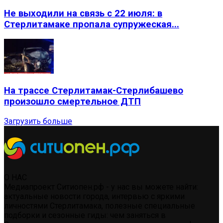
Не выходили на связь с 22 июля: в
Стерлитамаке пропала супружеская...
На трассе Стерлитамак-Стерлибашево
произошло смертельное ДТП
Загрузить больше
О НАС
Медиапроект Ситиопен.рф - у нас вы можете найти:
актуальные новости города, интервью с яркими
личностями Стерлитамака, полезные специальные
подборки и сезонные гиды: чем заняться в