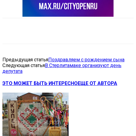
VK
Telegram
Email
Copy URL
Предыдущая статья
Поздравляем с рождением сына
Следующая статья
В Стерлитамаке организуют день
депутата
ЭТО МОЖЕТ БЫТЬ ИНТЕРЕСНО
ЕЩЕ ОТ АВТОРА