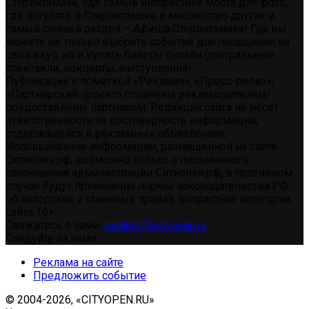
Стерлитамаке, где самые интересные места для фото,
где погулять в Стерлитамаке и множество других и
самый сочный раздел – Афиша Стерлитамака! Где вы
можете не только выбрать событие для посещения на
свой вкус, но и купить билеты онлайн (театральные
спектакли, концерты, выступления)
Публикации с пометкой «Реклама», «Пресс-релиз»,
«Партнерский проект» оплачены рекламодателем/
предоставлены партнером. Редакция сайта не несет
ответственности за достоверность информации,
содержащейся в рекламных объявлениях.
Использование информации, размещенной на сайте
Ситиопен.рф, возможно только с письменного
разрешения администрации Ситиопен.рф, в противном
случае будут применены нормы законодательства РФ
об авторских и смежных правах. Возрастная категория
сайта 16+.
Свяжитесь с нами:
redaktor@cityopen.ru
Следуйте за нами
Реклама на сайте
Предложить событие
© 2004-2026, «CITYOPEN.RU»