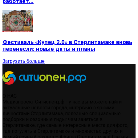
работает...
Фестиваль «Купец 2.0» в Стерлитамаке вновь
перенесли: новые даты и планы
Загрузить больше
О НАС
Медиапроект Ситиопен.рф - у нас вы можете найти:
актуальные новости города, интервью с яркими
личностями Стерлитамака, полезные специальные
подборки и сезонные гиды: чем заняться в
Стерлитамаке, где самые интересные места для фото,
где погулять в Стерлитамаке и множество других и
самый сочный раздел – Афиша Стерлитамака! Где вы