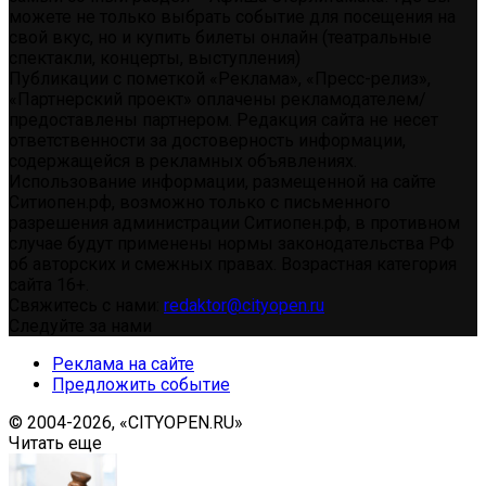
можете не только выбрать событие для посещения на
свой вкус, но и купить билеты онлайн (театральные
спектакли, концерты, выступления)
Публикации с пометкой «Реклама», «Пресс-релиз»,
«Партнерский проект» оплачены рекламодателем/
предоставлены партнером. Редакция сайта не несет
ответственности за достоверность информации,
содержащейся в рекламных объявлениях.
Использование информации, размещенной на сайте
Ситиопен.рф, возможно только с письменного
разрешения администрации Ситиопен.рф, в противном
случае будут применены нормы законодательства РФ
об авторских и смежных правах. Возрастная категория
сайта 16+.
Свяжитесь с нами:
redaktor@cityopen.ru
Следуйте за нами
Реклама на сайте
Предложить событие
© 2004-2026, «CITYOPEN.RU»
Читать еще