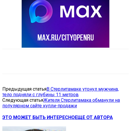
VK
Telegram
Email
Copy URL
Предыдущая статья
В Стерлитамаке утонул мужчина,
тело подняли с глубины 11 метров
Следующая статья
Жителя Стерлитамака обманули на
популярном сайте купли-продажи
ЭТО МОЖЕТ БЫТЬ ИНТЕРЕСНО
ЕЩЕ ОТ АВТОРА