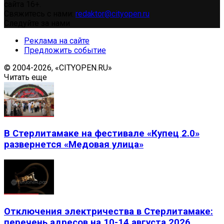
сайта 16+.
Свяжитесь с нами:
redaktor@cityopen.ru
Следуйте за нами
Реклама на сайте
Предложить событие
© 2004-2026, «CITYOPEN.RU»
Читать еще
В Стерлитамаке на фестивале «Купец 2.0»
развернется «Медовая улица»
Отключения электричества в Стерлитамаке:
перечень адресов на 10-14 августа 2026