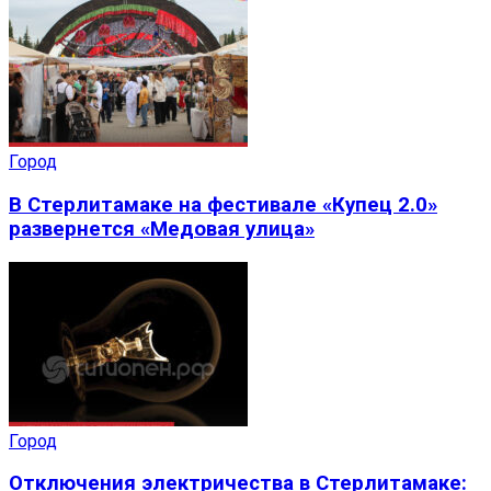
Город
В Стерлитамаке на фестивале «Купец 2.0»
развернется «Медовая улица»
Город
Отключения электричества в Стерлитамаке: