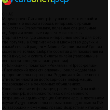
О НАС
Медиапроект Ситиопен.рф - у нас вы можете найти:
актуальные новости города, интервью с яркими
личностями Стерлитамака, полезные специальные
подборки и сезонные гиды: чем заняться в
Стерлитамаке, где самые интересные места для фото,
где погулять в Стерлитамаке и множество других и
самый сочный раздел – Афиша Стерлитамака! Где вы
можете не только выбрать событие для посещения на
свой вкус, но и купить билеты онлайн (театральные
спектакли, концерты, выступления)
Публикации с пометкой «Реклама», «Пресс-релиз»,
«Партнерский проект» оплачены рекламодателем/
предоставлены партнером. Редакция сайта не несет
ответственности за достоверность информации,
содержащейся в рекламных объявлениях.
Использование информации, размещенной на сайте
Ситиопен.рф, возможно только с письменного
разрешения администрации Ситиопен.рф, в противном
случае будут применены нормы законодательства РФ
об авторских и смежных правах. Возрастная категория