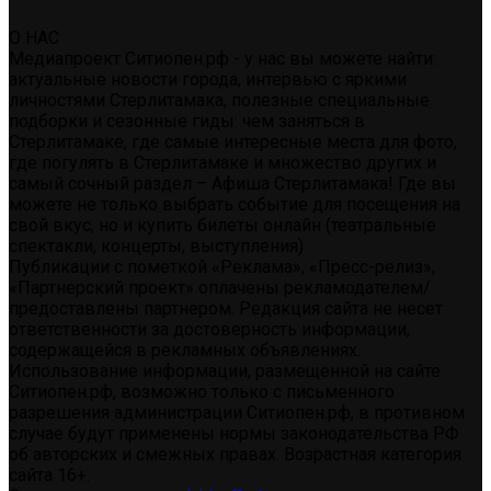
О НАС
Медиапроект Ситиопен.рф - у нас вы можете найти:
актуальные новости города, интервью с яркими
личностями Стерлитамака, полезные специальные
подборки и сезонные гиды: чем заняться в
Стерлитамаке, где самые интересные места для фото,
где погулять в Стерлитамаке и множество других и
самый сочный раздел – Афиша Стерлитамака! Где вы
можете не только выбрать событие для посещения на
свой вкус, но и купить билеты онлайн (театральные
спектакли, концерты, выступления)
Публикации с пометкой «Реклама», «Пресс-релиз»,
«Партнерский проект» оплачены рекламодателем/
предоставлены партнером. Редакция сайта не несет
ответственности за достоверность информации,
содержащейся в рекламных объявлениях.
Использование информации, размещенной на сайте
Ситиопен.рф, возможно только с письменного
разрешения администрации Ситиопен.рф, в противном
случае будут применены нормы законодательства РФ
об авторских и смежных правах. Возрастная категория
сайта 16+.