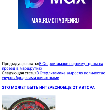
VK
Telegram
Email
Copy URL
Предыдущая статья
В Стерлитамаке поднимут цены на
проезд в маршрутках
Следующая статья
В Стерлитамаке выросло количество
укусов бродячими животными
ЭТО МОЖЕТ БЫТЬ ИНТЕРЕСНО
ЕЩЕ ОТ АВТОРА