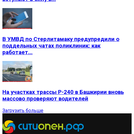
В УМВД по Стерлитамаку предупредили о
поддельных чатах поликлиник: как
работает...
На участках трассы Р-240 в Башкирии вновь
массово проверяют водителей
Загрузить больше