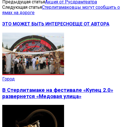
Предыдущая статья
Акция от Русдрамтеатра
Следующая статья
Стерлитамаковцы могут сообщить о
ямах на дороге
ЭТО МОЖЕТ БЫТЬ ИНТЕРЕСНО
ЕЩЕ ОТ АВТОРА
Город
В Стерлитамаке на фестивале «Купец 2.0»
развернется «Медовая улица»