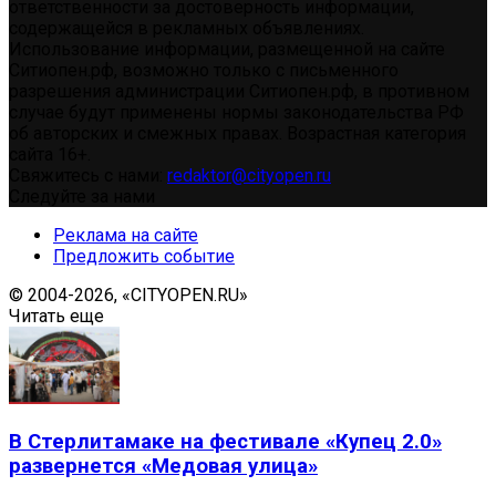
ответственности за достоверность информации,
содержащейся в рекламных объявлениях.
Использование информации, размещенной на сайте
Ситиопен.рф, возможно только с письменного
разрешения администрации Ситиопен.рф, в противном
случае будут применены нормы законодательства РФ
об авторских и смежных правах. Возрастная категория
сайта 16+.
Свяжитесь с нами:
redaktor@cityopen.ru
Следуйте за нами
Реклама на сайте
Предложить событие
© 2004-2026, «CITYOPEN.RU»
Читать еще
В Стерлитамаке на фестивале «Купец 2.0»
развернется «Медовая улица»