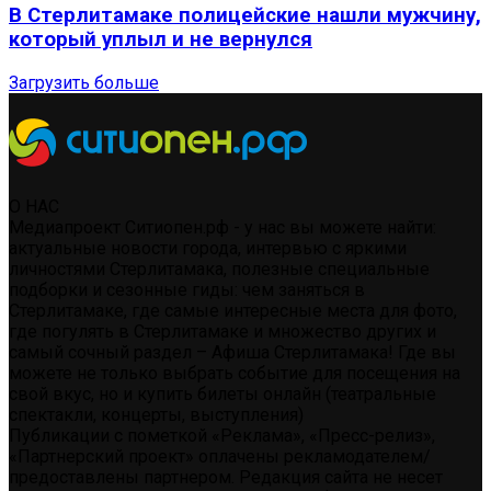
В Стерлитамаке полицейские нашли мужчину,
который уплыл и не вернулся
Загрузить больше
О НАС
Медиапроект Ситиопен.рф - у нас вы можете найти:
актуальные новости города, интервью с яркими
личностями Стерлитамака, полезные специальные
подборки и сезонные гиды: чем заняться в
Стерлитамаке, где самые интересные места для фото,
где погулять в Стерлитамаке и множество других и
самый сочный раздел – Афиша Стерлитамака! Где вы
можете не только выбрать событие для посещения на
свой вкус, но и купить билеты онлайн (театральные
спектакли, концерты, выступления)
Публикации с пометкой «Реклама», «Пресс-релиз»,
«Партнерский проект» оплачены рекламодателем/
предоставлены партнером. Редакция сайта не несет