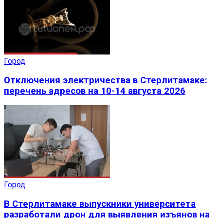
Город
Отключения электричества в Стерлитамаке:
перечень адресов на 10-14 августа 2026
Город
В Стерлитамаке выпускники университета
разработали дрон для выявления изъянов на