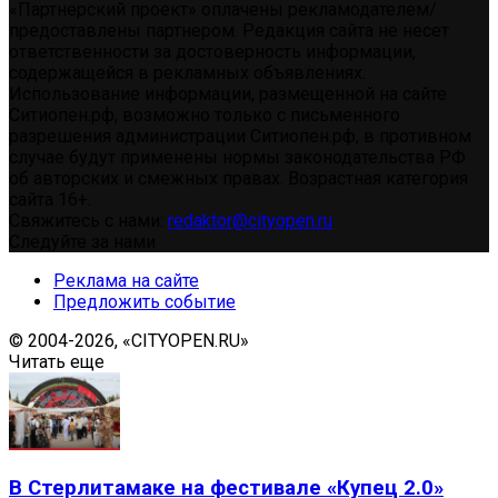
«Партнерский проект» оплачены рекламодателем/
предоставлены партнером. Редакция сайта не несет
ответственности за достоверность информации,
содержащейся в рекламных объявлениях.
Использование информации, размещенной на сайте
Ситиопен.рф, возможно только с письменного
разрешения администрации Ситиопен.рф, в противном
случае будут применены нормы законодательства РФ
об авторских и смежных правах. Возрастная категория
сайта 16+.
Свяжитесь с нами:
redaktor@cityopen.ru
Следуйте за нами
Реклама на сайте
Предложить событие
© 2004-2026, «CITYOPEN.RU»
Читать еще
В Стерлитамаке на фестивале «Купец 2.0»