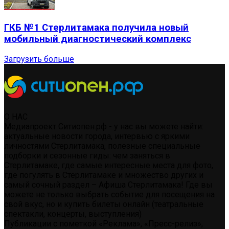
ГКБ №1 Стерлитамака получила новый
мобильный диагностический комплекс
Загрузить больше
О НАС
Медиапроект Ситиопен.рф - у нас вы можете найти:
актуальные новости города, интервью с яркими
личностями Стерлитамака, полезные специальные
подборки и сезонные гиды: чем заняться в
Стерлитамаке, где самые интересные места для фото,
где погулять в Стерлитамаке и множество других и
самый сочный раздел – Афиша Стерлитамака! Где вы
можете не только выбрать событие для посещения на
свой вкус, но и купить билеты онлайн (театральные
спектакли, концерты, выступления)
Публикации с пометкой «Реклама», «Пресс-релиз»,