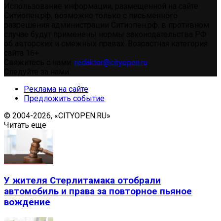
Использование информации, размещенной на сайте
Ситиопен.рф, возможно только с письменного
разрешения администрации Ситиопен.рф, в противном
случае будут применены нормы законодательства РФ
об авторских и смежных правах. Возрастная категория
сайта 16+.
Свяжитесь с нами:
redaktor@cityopen.ru
Следуйте за нами
Реклама на сайте
Предложить событие
© 2004-2026, «CITYOPEN.RU»
Читать еще
У жителя Стерлитамака отобрали
автомобиль и права за повторное пьяное
вождение