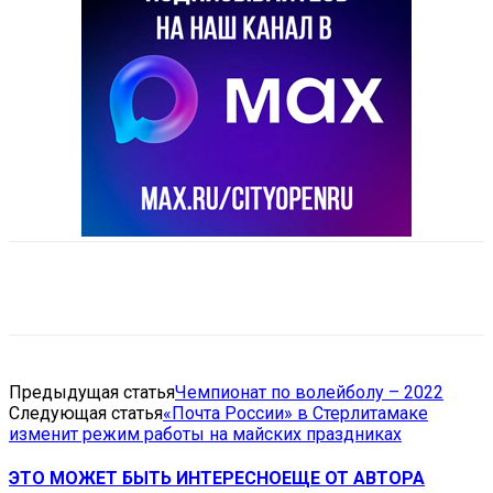
VK
Telegram
Email
Copy URL
Предыдущая статья
Чемпионат по волейболу – 2022
Следующая статья
«Почта России» в Стерлитамаке
изменит режим работы на майских праздниках
ЭТО МОЖЕТ БЫТЬ ИНТЕРЕСНО
ЕЩЕ ОТ АВТОРА