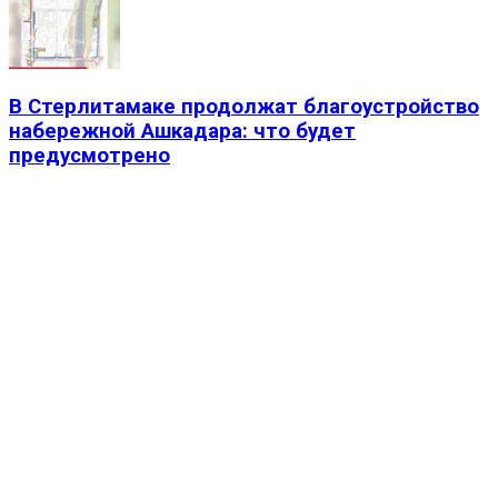
В Стерлитамаке продолжат благоустройство
набережной Ашкадара: что будет
предусмотрено