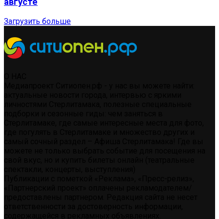
августе
Загрузить больше
О НАС
Медиапроект Ситиопен.рф - у нас вы можете найти:
актуальные новости города, интервью с яркими
личностями Стерлитамака, полезные специальные
подборки и сезонные гиды: чем заняться в
Стерлитамаке, где самые интересные места для фото,
где погулять в Стерлитамаке и множество других и
самый сочный раздел – Афиша Стерлитамака! Где вы
можете не только выбрать событие для посещения на
свой вкус, но и купить билеты онлайн (театральные
спектакли, концерты, выступления)
Публикации с пометкой «Реклама», «Пресс-релиз»,
«Партнерский проект» оплачены рекламодателем/
предоставлены партнером. Редакция сайта не несет
ответственности за достоверность информации,
содержащейся в рекламных объявлениях.