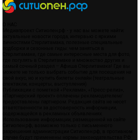
О НАС
Медиапроект Ситиопен.рф - у нас вы можете найти:
актуальные новости города, интервью с яркими
личностями Стерлитамака, полезные специальные
подборки и сезонные гиды: чем заняться в
Стерлитамаке, где самые интересные места для фото,
где погулять в Стерлитамаке и множество других и
самый сочный раздел – Афиша Стерлитамака! Где вы
можете не только выбрать событие для посещения на
свой вкус, но и купить билеты онлайн (театральные
спектакли, концерты, выступления)
Публикации с пометкой «Реклама», «Пресс-релиз»,
«Партнерский проект» оплачены рекламодателем/
предоставлены партнером. Редакция сайта не несет
ответственности за достоверность информации,
содержащейся в рекламных объявлениях.
Использование информации, размещенной на сайте
Ситиопен.рф, возможно только с письменного
разрешения администрации Ситиопен.рф, в противном
случае будут применены нормы законодательства РФ