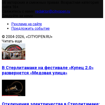
об авторских и смежных правах. Возрастная категория
сайта 16+.
Свяжитесь с нами:
redaktor@cityopen.ru
Следуйте за нами
Реклама на сайте
Предложить событие
© 2004-2026, «CITYOPEN.RU»
Читать еще
В Стерлитамаке на фестивале «Купец 2.0»
развернется «Медовая улица»
Отключения электричества в Стерлитамаке: