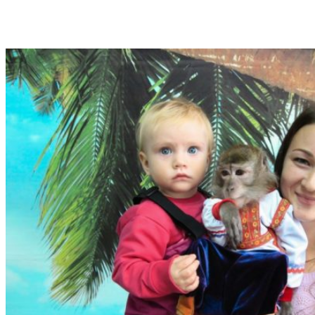
VK
Telegram
Email
Copy URL