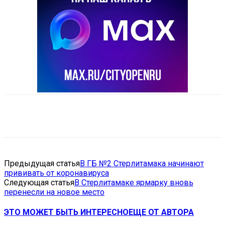
VK
Telegram
Email
Copy URL
Предыдущая статья
В ГБ №2 Стерлитамака начинают
прививать от коронавируса
Следующая статья
В Стерлитамаке ярмарку вновь
перенесли на новое место
ЭТО МОЖЕТ БЫТЬ ИНТЕРЕСНО
ЕЩЕ ОТ АВТОРА