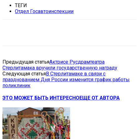
ТЕГИ
Отдел Госавтоинспекции
VK
Telegram
Email
Copy URL
Предыдущая статья
Актрисе Русдрамтеатра
Стерлитамака вручили государственную награду
Следующая статья
В Стерлитамаке в связи с
празднованием Дня России изменится график работы
поликлиник
ЭТО МОЖЕТ БЫТЬ ИНТЕРЕСНО
ЕЩЕ ОТ АВТОРА