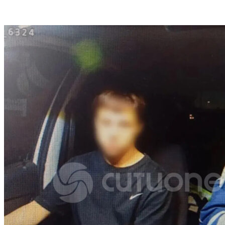
VK
Telegram
Email
Copy URL