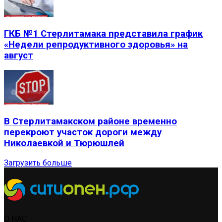
ГКБ №1 Стерлитамака представила график
«Недели репродуктивного здоровья» на
август
В Стерлитамакском районе временно
перекроют участок дороги между
Николаевкой и Тюрюшлей
Загрузить больше
О НАС