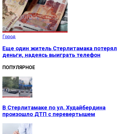
Город
Еще один житель Стерлитамака потерял
деньги, надеясь выиграть телефон
ПОПУЛЯРНОЕ
В Стерлитамаке по ул. Худайбердина
произошло ДТП с перевертышем