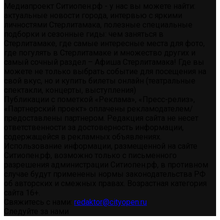
Медиапроект Ситиопен.рф - у нас вы можете найти:
актуальные новости города, интервью с яркими
личностями Стерлитамака, полезные специальные
подборки и сезонные гиды: чем заняться в
Стерлитамаке, где самые интересные места для фото,
где погулять в Стерлитамаке и множество других и
самый сочный раздел – Афиша Стерлитамака! Где вы
можете не только выбрать событие для посещения на
свой вкус, но и купить билеты онлайн (театральные
спектакли, концерты, выступления)
Публикации с пометкой «Реклама», «Пресс-релиз»,
«Партнерский проект» оплачены рекламодателем/
предоставлены партнером. Редакция сайта не несет
ответственности за достоверность информации,
содержащейся в рекламных объявлениях.
Использование информации, размещенной на сайте
Ситиопен.рф, возможно только с письменного
разрешения администрации Ситиопен.рф, в противном
случае будут применены нормы законодательства РФ
об авторских и смежных правах. Возрастная категория
сайта 16+.
Свяжитесь с нами:
redaktor@cityopen.ru
Следуйте за нами