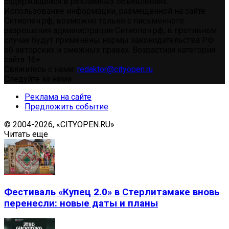
содержащейся в рекламных объявлениях.
Использование информации, размещенной на сайте
Ситиопен.рф, возможно только с письменного
разрешения администрации Ситиопен.рф, в противном
случае будут применены нормы законодательства РФ
об авторских и смежных правах. Возрастная категория
сайта 16+.
Свяжитесь с нами:
redaktor@cityopen.ru
Следуйте за нами
Реклама на сайте
Предложить событие
© 2004-2026, «CITYOPEN.RU»
Читать еще
Фестиваль «Купец 2.0» в Стерлитамаке вновь
перенесли: новые даты и планы