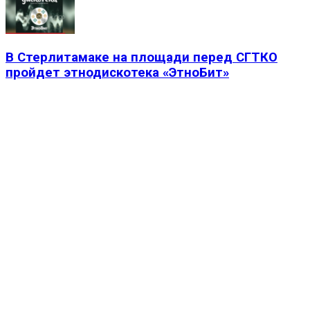
В Стерлитамаке на площади перед СГТКО
пройдет этнодискотека «ЭтноБит»