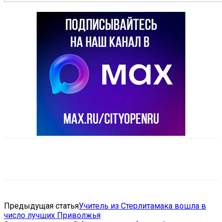
VK
Telegram
Email
Copy URL
Предыдущая статья
Учитель из Стерлитамака вошла в
число лучших Приволжья