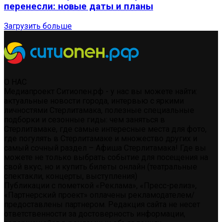
перенесли: новые даты и планы
Загрузить больше
О НАС
Медиапроект Ситиопен.рф - у нас вы можете найти:
актуальные новости города, интервью с яркими
личностями Стерлитамака, полезные специальные
подборки и сезонные гиды: чем заняться в
Стерлитамаке, где самые интересные места для фото,
где погулять в Стерлитамаке и множество других и
самый сочный раздел – Афиша Стерлитамака! Где вы
можете не только выбрать событие для посещения на
свой вкус, но и купить билеты онлайн (театральные
спектакли, концерты, выступления)
Публикации с пометкой «Реклама», «Пресс-релиз»,
«Партнерский проект» оплачены рекламодателем/
предоставлены партнером. Редакция сайта не несет
ответственности за достоверность информации,