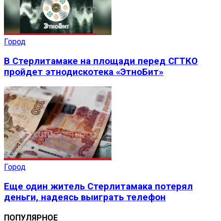
Город
В Стерлитамаке на площади перед СГТКО
пройдет этнодискотека «ЭтноБит»
Город
Еще один житель Стерлитамака потерял
деньги, надеясь выиграть телефон
ПОПУЛЯРНОЕ