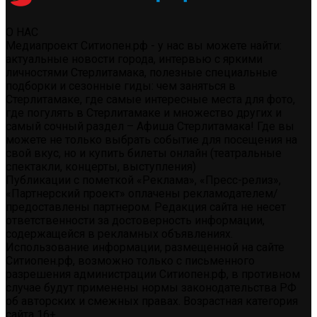
О НАС
Медиапроект Ситиопен.рф - у нас вы можете найти:
актуальные новости города, интервью с яркими
личностями Стерлитамака, полезные специальные
подборки и сезонные гиды: чем заняться в
Стерлитамаке, где самые интересные места для фото,
где погулять в Стерлитамаке и множество других и
самый сочный раздел – Афиша Стерлитамака! Где вы
можете не только выбрать событие для посещения на
свой вкус, но и купить билеты онлайн (театральные
спектакли, концерты, выступления)
Публикации с пометкой «Реклама», «Пресс-релиз»,
«Партнерский проект» оплачены рекламодателем/
предоставлены партнером. Редакция сайта не несет
ответственности за достоверность информации,
содержащейся в рекламных объявлениях.
Использование информации, размещенной на сайте
Ситиопен.рф, возможно только с письменного
разрешения администрации Ситиопен.рф, в противном
случае будут применены нормы законодательства РФ
об авторских и смежных правах. Возрастная категория
сайта 16+.