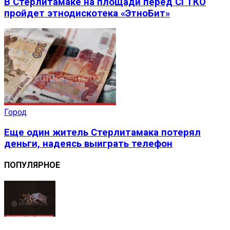
В Стерлитамаке на площади перед СГТКО
пройдет этнодискотека «ЭтноБит»
Город
Еще один житель Стерлитамака потерял
деньги, надеясь выиграть телефон
ПОПУЛЯРНОЕ