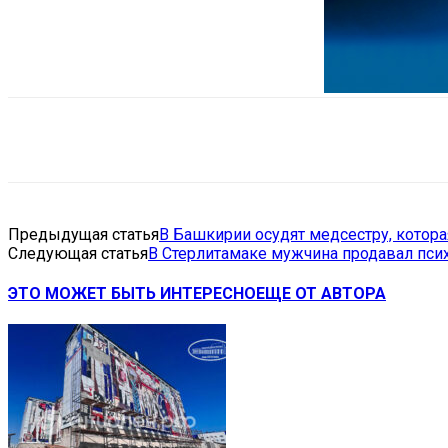
Поделиться
VK
Telegram
Ema
Предыдущая статья
В Башкирии осудят медсестру, котор
Следующая статья
В Стерлитамаке мужчина продавал пси
ЭТО МОЖЕТ БЫТЬ ИНТЕРЕСНО
ЕЩЕ ОТ АВТОРА