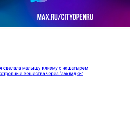
il
Copy URL
ая сделала малышу клизму с нашатырем
хотропные вещества через “закладки”