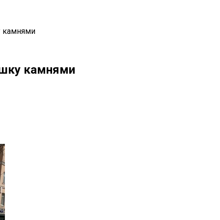
у камнями
ушку камнями
il
Copy URL