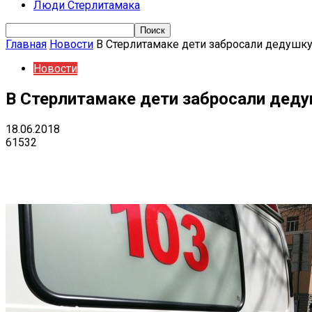
Люди Стерлитамака
Главная
Новости
В Стерлитамаке дети забросали дедушк
Новости
В Стерлитамаке дети забросали дед
18.06.2018
61532
Поделиться
VK
Telegram
Ema