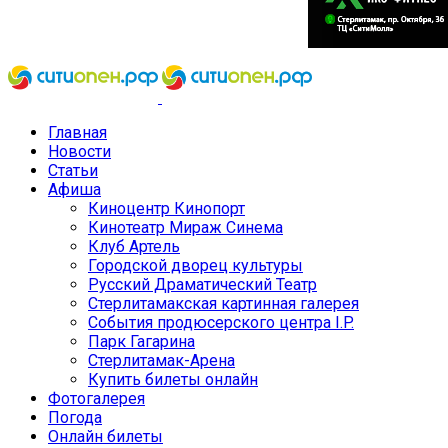
Главная
Новости
Статьи
Афиша
Киноцентр Кинопорт
Кинотеатр Мираж Синема
Клуб Артель
Городской дворец культуры
Русский Драматический Театр
Стерлитамакская картинная галерея
События продюсерского центра I.P.
Парк Гагарина
Стерлитамак-Арена
Купить билеты онлайн
Фотогалерея
Погода
Онлайн билеты