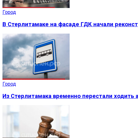
Город
В Стерлитамаке на фасаде ГДК начали реконс
Город
Из Стерлитамака временно перестали ходить а