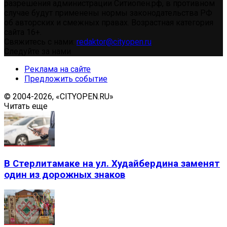
разрешения администрации Ситиопен.рф, в противном
случае будут применены нормы законодательства РФ
об авторских и смежных правах. Возрастная категория
сайта 16+.
Свяжитесь с нами:
redaktor@cityopen.ru
Следуйте за нами
Реклама на сайте
Предложить событие
© 2004-2026, «CITYOPEN.RU»
Читать еще
В Стерлитамаке на ул. Худайбердина заменят
один из дорожных знаков