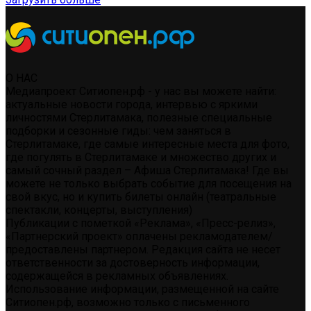
О НАС
Медиапроект Ситиопен.рф - у нас вы можете найти:
актуальные новости города, интервью с яркими
личностями Стерлитамака, полезные специальные
подборки и сезонные гиды: чем заняться в
Стерлитамаке, где самые интересные места для фото,
где погулять в Стерлитамаке и множество других и
самый сочный раздел – Афиша Стерлитамака! Где вы
можете не только выбрать событие для посещения на
свой вкус, но и купить билеты онлайн (театральные
спектакли, концерты, выступления)
Публикации с пометкой «Реклама», «Пресс-релиз»,
«Партнерский проект» оплачены рекламодателем/
предоставлены партнером. Редакция сайта не несет
ответственности за достоверность информации,
содержащейся в рекламных объявлениях.
Использование информации, размещенной на сайте
Ситиопен.рф, возможно только с письменного