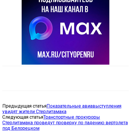
VK
Telegram
Email
Copy URL
Предыдущая статья
Показательные авиавыступления
увидят жители Стерлитамака
Следующая статья
Транспортные прокуроры
Стерлитамака проведут проверку по падению вертолета
под Белорецком