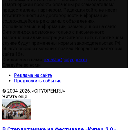
«Партнерский проект» оплачены рекламодателем/
предоставлены партнером. Редакция сайта не несет
ответственности за достоверность информации,
содержащейся в рекламных объявлениях.
Использование информации, размещенной на сайте
Ситиопен.рф, возможно только с письменного
разрешения администрации Ситиопен.рф, в противном
случае будут применены нормы законодательства РФ
об авторских и смежных правах. Возрастная категория
сайта 16+.
Свяжитесь с нами:
redaktor@cityopen.ru
Следуйте за нами
Реклама на сайте
Предложить событие
© 2004-2026, «CITYOPEN.RU»
Читать еще
В Стерлитамаке на фестивале «Купец 2.0»