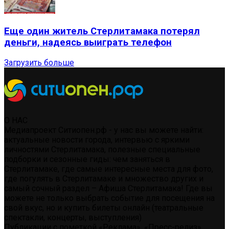
Еще один житель Стерлитамака потерял
деньги, надеясь выиграть телефон
Загрузить больше
О НАС
Медиапроект Ситиопен.рф - у нас вы можете найти:
актуальные новости города, интервью с яркими
личностями Стерлитамака, полезные специальные
подборки и сезонные гиды: чем заняться в
Стерлитамаке, где самые интересные места для фото,
где погулять в Стерлитамаке и множество других и
самый сочный раздел – Афиша Стерлитамака! Где вы
можете не только выбрать событие для посещения на
свой вкус, но и купить билеты онлайн (театральные
спектакли, концерты, выступления)
Публикации с пометкой «Реклама», «Пресс-релиз»,