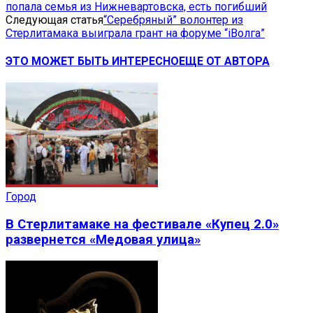
попала семья из Нижневартовска, есть погибший
Следующая статья
“Серебряный” волонтер из
Стерлитамака выиграла грант на форуме “iВолга”
ЭТО МОЖЕТ БЫТЬ ИНТЕРЕСНО
ЕЩЕ ОТ АВТОРА
Город
В Стерлитамаке на фестивале «Купец 2.0»
развернется «Медовая улица»