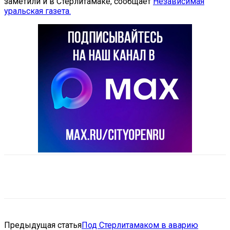
заметили и в Стерлитамаке, сообщает
Независимая
уральская газета.
VK
Telegram
Email
Copy URL
Предыдущая статья
Под Стерлитамаком в аварию