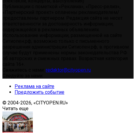
спектакли, концерты, выступления)
Публикации с пометкой «Реклама», «Пресс-релиз»,
«Партнерский проект» оплачены рекламодателем/
предоставлены партнером. Редакция сайта не несет
ответственности за достоверность информации,
содержащейся в рекламных объявлениях.
Использование информации, размещенной на сайте
Ситиопен.рф, возможно только с письменного
разрешения администрации Ситиопен.рф, в противном
случае будут применены нормы законодательства РФ
об авторских и смежных правах. Возрастная категория
сайта 16+.
Свяжитесь с нами:
redaktor@cityopen.ru
Следуйте за нами
Реклама на сайте
Предложить событие
© 2004-2026, «CITYOPEN.RU»
Читать еще