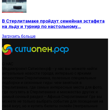
В Стерлитамаке пройдут семейная эстафета
на льду и турнир по настольному...
Загрузить больше
О НАС
Медиапроект Ситиопен.рф - у нас вы можете найти:
актуальные новости города, интервью с яркими
личностями Стерлитамака, полезные специальные
подборки и сезонные гиды: чем заняться в
Стерлитамаке, где самые интересные места для фото,
где погулять в Стерлитамаке и множество других и
самый сочный раздел – Афиша Стерлитамака! Где вы
можете не только выбрать событие для посещения на
свой вкус, но и купить билеты онлайн (театральные