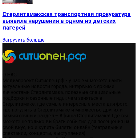
Стерлитамакская транспортная прокуратура
выявила нарушения в одном из детских
лагерей
Загрузить больше
О НАС
Медиапроект Ситиопен.рф - у нас вы можете найти:
актуальные новости города, интервью с яркими
личностями Стерлитамака, полезные специальные
подборки и сезонные гиды: чем заняться в
Стерлитамаке, где самые интересные места для фото,
где погулять в Стерлитамаке и множество других и
самый сочный раздел – Афиша Стерлитамака! Где вы
можете не только выбрать событие для посещения на
свой вкус, но и купить билеты онлайн (театральные
спектакли, концерты, выступления)