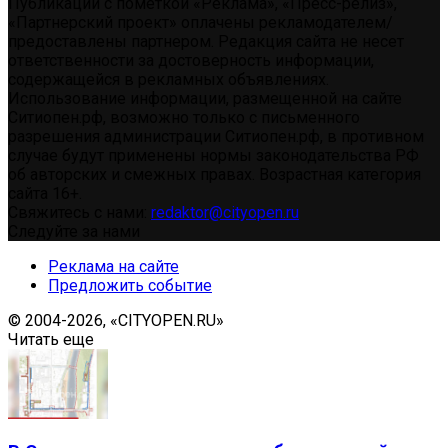
Публикации с пометкой «Реклама», «Пресс-релиз»,
«Партнерский проект» оплачены рекламодателем/
предоставлены партнером. Редакция сайта не несет
ответственности за достоверность информации,
содержащейся в рекламных объявлениях.
Использование информации, размещенной на сайте
Ситиопен.рф, возможно только с письменного
разрешения администрации Ситиопен.рф, в противном
случае будут применены нормы законодательства РФ
об авторских и смежных правах. Возрастная категория
сайта 16+.
Свяжитесь с нами:
redaktor@cityopen.ru
Следуйте за нами
Реклама на сайте
Предложить событие
© 2004-2026, «CITYOPEN.RU»
Читать еще