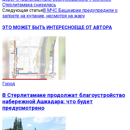
Стерлитамака снизилась
Следующая статья
В МЧС Башкирии предупредили о
запрете на купание, несмотря на жару
ЭТО МОЖЕТ БЫТЬ ИНТЕРЕСНО
ЕЩЕ ОТ АВТОРА
Город
В Стерлитамаке продолжат благоустройство
набережной Ашкадара: что будет
предусмотрено